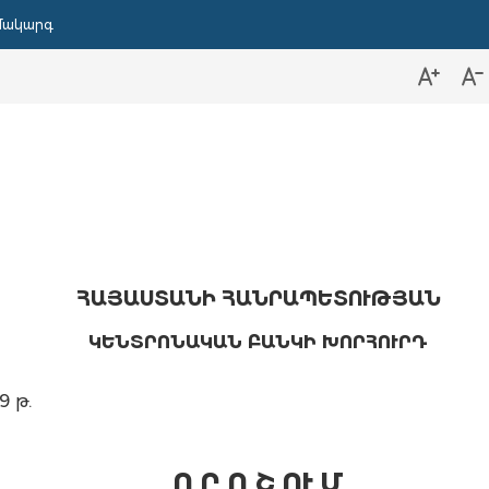
մակարգ
ՀԱՅԱՍՏԱՆԻ ՀԱՆՐԱՊԵՏՈՒԹՅԱՆ
ԿԵՆՏՐՈՆԱԿԱՆ ԲԱՆԿԻ ԽՈՐՀՈՒՐԴ
 թ.
Ո Ր Ո Շ ՈՒ Մ