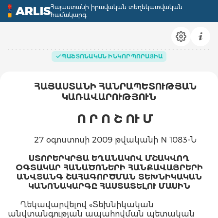
Հայաստանի իրավական տեղեկատվական
ARLIS
համակարգ
ՊԱՇՏՈՆԱԿԱՆ ԻՆԿՈՐՊՈՐԱՑԻԱ
ՀԱՅԱՍՏԱՆԻ ՀԱՆՐԱՊԵՏՈՒԹՅԱՆ
ԿԱՌԱՎԱՐՈՒԹՅՈՒՆ
Ո Ր Ո Շ ՈՒ Մ
27 օգոստոսի 2009 թվականի N 1083-Ն
ՍՏՈՐԵՐԿՐՅԱ ԵՂԱՆԱԿՈՎ ՄՇԱԿՎՈՂ
ՕԳՏԱԿԱՐ ՀԱՆԱԾՈՆԵՐԻ ՀԱՆՔԱՎԱՅՐԵՐԻ
ԱՆՎՏԱՆԳ ՇԱՀԱԳՈՐԾՄԱՆ ՏԵԽՆԻԿԱԿԱՆ
ԿԱՆՈՆԱԿԱՐԳԸ ՀԱՍՏԱՏԵԼՈՒ ՄԱՍԻՆ
Ղեկավարվելով «Տեխնիկական
անվտանգության ապահովման պետական