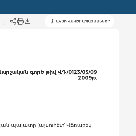
ԱԿՏԻ ՎԱՎԵՐԱՊԱՅՄԱՆՆԵՐ
Վ
արչական
գործ թիվ
ՎԴ/0123/05/09
2009թ.
ն պալատը (այսուհետ՝ Վճռաբեկ