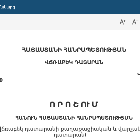
մակարգ
ՀԱՅԱՍՏԱՆԻ ՀԱՆՐԱՊԵՏՈՒԹՅԱՆ
ՎՃՌԱԲԵԿ ԴԱՏԱՐԱՆ
9
Ո Ր Ո Շ ՈՒ Մ
ՀԱՆՈՒՆ ՀԱՅԱՍՏԱՆԻ ՀԱՆՐԱՊԵՏՈՒԹՅԱՆ
ճռաբեկ դատարանի քաղաքացիական և վարչակա
դատարան)