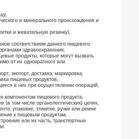
щу;
ического и минерального происхождения и
итки и жевательную резинку),
нное соответствием данного пищевого
органами здравоохранения;
щевые продукты, которые могут вызвать
имо от их однократного или
орт, экспорт, доставка, маркировка,
равка пищевых продуктов;
щиеся в них при осуществлении операций,
ся компонентом пищевого продукта,
х (в том числе органолептических) целях;
е, упаковке, этикетке, ручке или ремне
шение к пищевым продуктам;
строение или их часть, транспортные
и.