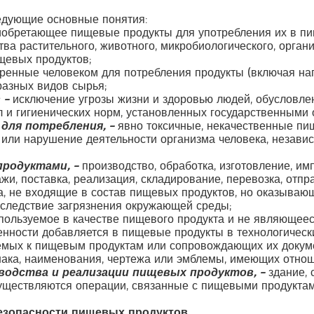
едующие основные понятия:
иобретающее пищевые продукты для употребления их в пи
ва растительного, животного, микробиологического, орган
щевых продуктов;
ренные человеком для потребления продукты (включая нап
разных видов сырья;
 –
исключение угрозы жизни и здоровью людей, обусловле
 и гигиенических норм, установленных государственными 
для потребления, –
явно токсичные, некачественные пи
 или нарушение деятельности организма человека, независ
продуктами, –
производство, обработка, изготовление, имп
ажи, поставка, реализация, складирование, перевозка, отп
, не входящие в состав пищевых продуктов, но оказываю
вследствие загрязнения окружающей среды;
спользуемое в качестве пищевого продукта и не являющее
енности добавляется в пищевые продукты в технологически
мых к пищевым продуктам или сопровождающих их документ
 знака, наименования, чертежа или эмблемы, имеющих отно
водства и реализации пищевых продуктов, –
здание, 
существляются операции, связанные с пищевыми продуктам
езопасности пищевых продуктов