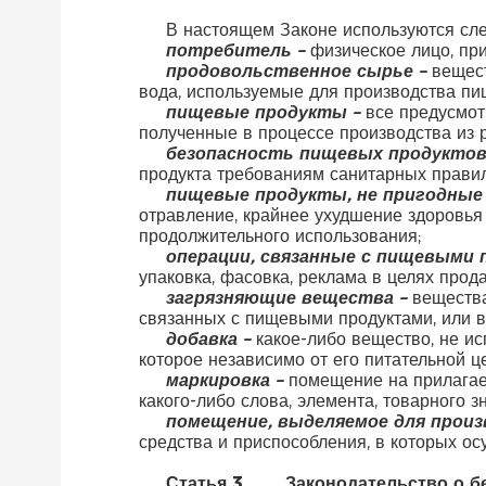
В настоящем Законе используются сл
потребитель –
физическое лицо, пр
продовольственное сырье –
вещест
вода, используемые для производства пи
пищевые продукты –
все предусмот
полученные в процессе производства из 
безопасность пищевых продуктов
продукта требованиям санитарных правил
пищевые продукты, не пригодные 
отравление, крайнее ухудшение здоровья
продолжительного использования;
операции, связанные с пищевыми 
упаковка, фасовка, реклама в целях прод
загрязняющие вещества –
вещества
связанных с пищевыми продуктами, или 
добавка –
какое-либо вещество, не и
которое независимо от его питательной ц
маркировка –
помещение на прилагае
какого-либо слова, элемента, товарного
помещение, выделяемое для произ
средства и приспособления, в которых о
Статья 3.
Законодательство о б