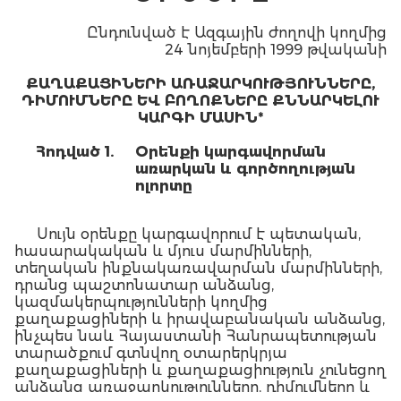
Ընդունված է Ազգային ժողովի կողմից
24 նոյեմբերի 1999 թվականի
ՔԱՂԱՔԱՑԻՆԵՐԻ ԱՌԱՋԱՐԿՈՒԹՅՈՒՆՆԵՐԸ,
ԴԻՄՈՒՄՆԵՐԸ ԵՎ ԲՈՂՈՔՆԵՐԸ ՔՆՆԱՐԿԵԼՈՒ
ԿԱՐԳԻ ՄԱՍԻՆ*
Հոդված 1.
Օ
րենքի կարգավորման
առարկան և գործողության
ոլորտը
Սույն օրենքը կարգավորում է պետական,
հասարակական և մյուս մարմինների,
տեղական ինքնակառավարման մարմինների,
դրանց պաշտոնատար անձանց,
կազմակերպությունների կողմից
քաղաքացիների և իրավաբանական անձանց,
ինչպես նաև Հայաստանի Հանրապետության
տարածքում գտնվող օտարերկրյա
քաղաքացիների և քաղաքացիություն չունեցող
անձանց առաջարկությունները, դիմումները և