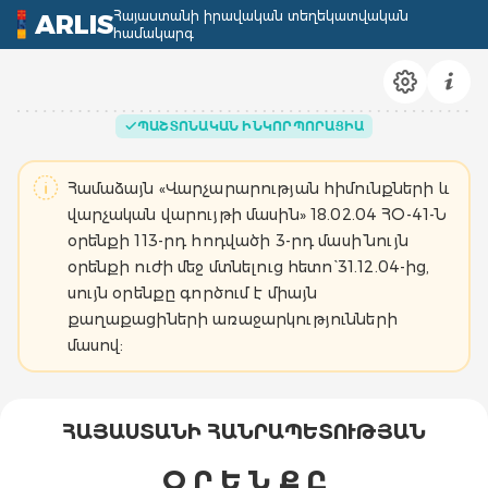
Հայաստանի իրավական տեղեկատվական
ARLIS
համակարգ
ՊԱՇՏՈՆԱԿԱՆ ԻՆԿՈՐՊՈՐԱՑԻԱ
Համաձայն «Վարչարարության հիմունքների և
վարչական վարույթի մասին» 18.02.04 ՀՕ-41-Ն
օրենքի 113-րդ հոդվածի 3-րդ մասի` նույն
օրենքի ուժի մեջ մտնելուց հետո` 31.12.04-ից,
սույն օրենքը գործում է միայն
քաղաքացիների առաջարկությունների
մասով:
ՀԱՅԱՍՏԱՆԻ ՀԱՆՐԱՊԵՏՈՒԹՅԱՆ
Օ Ր Ե Ն Ք Ը