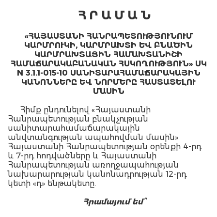
Հ Ր Ա Մ Ա Ն
«ՀԱՅԱՍՏԱՆԻ ՀԱՆՐԱՊԵՏՈՒԹՅՈՒՆՈՒՄ
ԿԱՐՄՐՈՒԿԻ, ԿԱՐՄՐԱԽՏԻ ԵՎ ԲՆԱԾԻՆ
ԿԱՐՄՐԱԽՏԱՅԻՆ ՀԱՄԱԽՏԱՆԻՇԻ
ՀԱՄԱՃԱՐԱԿԱԲԱՆԱԿԱՆ ՀՍԿՈՂՈՒԹՅՈՒՆ» ՍԿ
N 3.1.1-015-10 ՍԱՆԻՏԱՐԱՀԱՄԱՃԱՐԱԿԱՅԻՆ
ԿԱՆՈՆՆԵՐԸ ԵՎ ՆՈՐՄԵՐԸ ՀԱՍՏԱՏԵԼՈՒ
ՄԱՍԻՆ
Հիմք ընդունելով «Հայաստանի
Հանրապետության բնակչության
սանիտարահամաճարակային
անվտանգության ապահովման մասին»
Հայաստանի Հանրապետության օրենքի 4-րդ
և 7-րդ հոդվածները և Հայաստանի
Հանրապետության առողջապահության
նախարարության կանոնադրության 12-րդ
կետի «դ» ենթակետը.
Հ
րամայում եմ՝