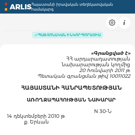
Հայաստանի իրավական տեղեկատվական
ARLIS
համակարգ
ՊԱՇՏՈՆԱԿԱՆ ԻՆԿՈՐՊՈՐԱՑԻԱ
«
Գ
րանցված է»
ՀՀ արդարադատության
նախարարության կողմից
20 հունվարի 2011 թ.
Պետական գրանցման թիվ 10011022
ՀԱՅԱՍՏԱՆԻ ՀԱՆՐԱՊԵՏՈՒԹՅԱՆ
ԱՌՈՂՋԱՊԱՀՈՒԹՅԱՆ ՆԱԽԱՐԱՐ
N 30-Ն
14 դեկտեմբերի 2010 թ.
ք. Երևան