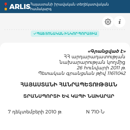
Հայաստանի իրավական տեղեկատվական
ARLIS
համակարգ
ՊԱՇՏՈՆԱԿԱՆ ԻՆԿՈՐՊՈՐԱՑԻԱ
«Գրանցված է»
ՀՀ արդարադատության
նախարարության կողմից
26 հունվարի 2011 թ.
Պետական գրանցման թիվ 11611042
ՀԱՅԱՍՏԱՆԻ ՀԱՆՐԱՊԵՏՈՒԹՅԱՆ
ՏՐԱՆՍՊՈՐՏԻ ԵՎ ԿԱՊԻ ՆԱԽԱՐԱՐ
7 դեկտեմբերի 2010 թ.
N 710-Ն