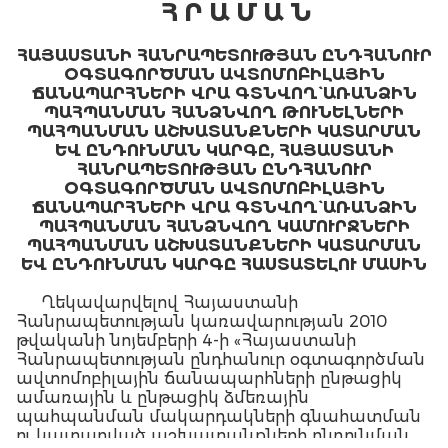
Հ Ր Ա Մ Ա Ն
ՀԱՅԱՍՏԱՆԻ ՀԱՆՐԱՊԵՏՈՒԹՅԱՆ ԸՆԴՀԱՆՈՒՐ
ՕԳՏԱԳՈՐԾՄԱՆ ԱՎՏՈՄՈԲԻԼԱՅԻՆ
ՃԱՆԱՊԱՐՀՆԵՐԻ ՎՐԱ ԳՏՆՎՈՂ` ԱՌԱՆՁԻՆ
ՊԱՀՊԱՆՄԱՆ ՀԱՆՁՆՎՈՂ ԹՈՒՆԵԼՆԵՐԻ
ՊԱՀՊԱՆՄԱՆ ԱՇԽԱՏԱՆՔՆԵՐԻ ԿԱՏԱՐՄԱՆ
ԵՎ ԸՆԴՈՒՆՄԱՆ ԿԱՐԳԸ, ՀԱՅԱՍՏԱՆԻ
ՀԱՆՐԱՊԵՏՈՒԹՅԱՆ ԸՆԴՀԱՆՈՒՐ
ՕԳՏԱԳՈՐԾՄԱՆ ԱՎՏՈՄՈԲԻԼԱՅԻՆ
ՃԱՆԱՊԱՐՀՆԵՐԻ ՎՐԱ ԳՏՆՎՈՂ` ԱՌԱՆՁԻՆ
ՊԱՀՊԱՆՄԱՆ ՀԱՆՁՆՎՈՂ ԿԱՄՈՒՐՋՆԵՐԻ
ՊԱՀՊԱՆՄԱՆ ԱՇԽԱՏԱՆՔՆԵՐԻ ԿԱՏԱՐՄԱՆ
ԵՎ ԸՆԴՈՒՆՄԱՆ ԿԱՐԳԸ ՀԱՍՏԱՏԵԼՈՒ ՄԱՍԻՆ
Ղեկավարվելով Հայաստանի
Հանրապետության կառավարության 2010
թվականի նոյեմբերի 4-ի «Հայաստանի
Հանրապետության ընդհանուր օգտագործման
ավտոմոբիլային ճանապարհների ընթացիկ
ամառային և ընթացիկ ձմեռային
պահպանման մակարդակների գնահատման
ու կատարված աշխատանքների ընդունման