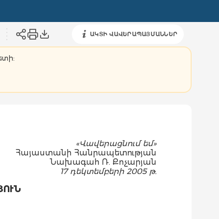
ԱԿՏԻ ՎԱՎԵՐԱՊԱՅՄԱՆՆԵՐ
ետի:
«Վավերացնում եմ»
Հայաստանի Հանրապետության
Նախագահ Ռ. Քոչարյան
17 դեկտեմբերի 2005 թ.
ՅՈՒՆ