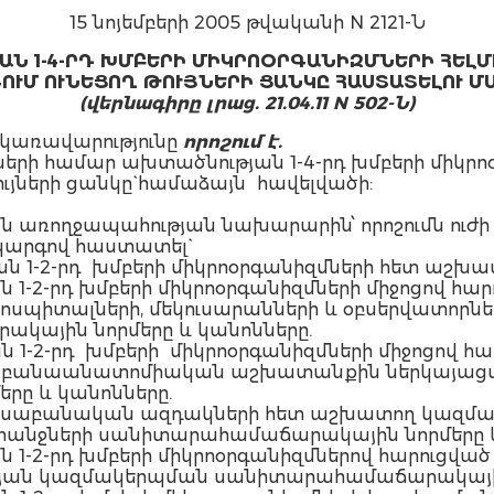
15 նոյեմբերի 2005 թվականի N 2121-Ն
ԱՆ 1-4-ՐԴ ԽՄԲԵՐԻ ՄԻԿՐՈՕՐԳԱՆԻԶՄՆԵՐԻ ՀԵԼ
ՈՒՄ ՈՒՆԵՑՈՂ ԹՈՒՅՆԵՐԻ
ՑԱՆԿԸ ՀԱՍՏԱՏԵԼՈՒ Մ
(վերնագիրը լրաց. 21.04.11 N 502-Ն)
կառավարությունը
որոշում է.
ների համար ախտածնության 1-4-րդ խմբերի միկրո
ւյների ցանկը` համաձայն հավելվածի:
 առողջապահության նախարարին՝ որոշումն ուժի մ
կարգով հաստատել`
ան 1-2-րդ խմբերի միկրոօրգանիզմների հետ աշ
 1-2-րդ խմբերի միկրոօրգանիզմների միջոցով հար
ոսպիտալների, մեկուսարանների և օբսերվատոր
ային նորմերը և կանոնները.
 1-2-րդ խմբերի միկրոօրգանիզմների միջոցով հա
աբանաանատոմիական աշխատանքին ներկայացվ
ը և կանոնները.
ենսաբանական ազդակների հետ աշխատող կազմակ
ահանջների սանիտարահամաճարակային նորմերը և
 1-2-րդ խմբերի միկրոօրգանիզմներով հարուցված 
ան կազմակերպման սանիտարահամաճարակային 