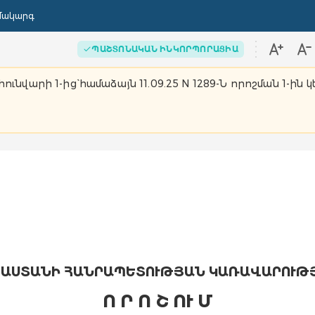
մակարգ
ՊԱՇՏՈՆԱԿԱՆ ԻՆԿՈՐՊՈՐԱՑԻԱ
ունվարի 1-ից` համաձայն 11.09.25 N 1289-Ն որոշման 1-ին կ
ԱՍՏԱՆԻ ՀԱՆՐԱՊԵՏՈՒԹՅԱՆ ԿԱՌԱՎԱՐՈՒԹ
Ո Ր Ո Շ ՈՒ Մ