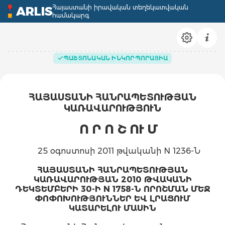
Հայաստանի իրավական տեղեկատվական
ARLIS
համակարգ
ՊԱՇՏՈՆԱԿԱՆ ԻՆԿՈՐՊՈՐԱՑԻԱ
ՀԱՅԱՍՏԱՆԻ ՀԱՆՐԱՊԵՏՈՒԹՅԱՆ
ԿԱՌԱՎԱՐՈՒԹՅՈՒՆ
Ո Ր Ո Շ ՈՒ Մ
25 օգոստոսի 2011 թվականի N 1236-Ն
ՀԱՅԱՍՏԱՆԻ ՀԱՆՐԱՊԵՏՈՒԹՅԱՆ
ԿԱՌԱՎԱՐՈՒԹՅԱՆ 2010 ԹՎԱԿԱՆԻ
ԴԵԿՏԵՄԲԵՐԻ 30-Ի N 1758-Ն ՈՐՈՇՄԱՆ ՄԵՋ
ՓՈՓՈԽՈՒԹՅՈՒՆՆԵՐ ԵՎ ԼՐԱՑՈՒՄ
ԿԱՏԱՐԵԼՈՒ ՄԱՍԻՆ