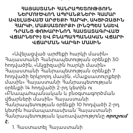
ՀԱՅԱՍՏԱՆԻ ՀԱՆՐԱՊԵՏՈՒԹՅՈՒՆ
ՆԵՐՄՈՒԾՎՈՂ ԱՊՐԱՆՔՆԵՐԻ ՀԱՄԱՐ
ԱՎԵԼԱՑՎԱԾ ԱՐԺԵՔԻ ՀԱՐԿԻ, ԱԿՑԻԶԱՅԻՆ
ՀԱՐԿԻ, ՄԱՔՍԱՏՈՒՐՔԻ (ԻՆՉՊԵՍ ՆԱԵՎ
ԴՐԱՆՑ ՓՈԽԱՐԻՆՈՂ ՀԱՍՏԱՏԱԳՐՎԱԾ
ՎՃԱՐՆԵՐԻ) ԵՎ ԲՆԱՊԱՀՊԱՆԱԿԱՆ ՎՃԱՐԻ
ՎՃԱՐՄԱՆ ԿԱՐԳԻ ՄԱՍԻՆ
«Ավելացված արժեքի հարկի մասին»
Հայաստանի Հանրապետության օրենքի 30
հոդվածին, «Ակցիզային հարկի մասին»
Հայաստանի Հանրապետության օրենքի 7
հոդվածի երկրորդ մասին, «Մաքսատուրքերի
մասին» Հայաստանի Հանրապետության
օրենքի 14 հոդվածի 2-րդ կետին ու
«Բնապահպանական և բնօգտագործման
վճարների մասին» Հայաստանի
Հանրապետության օրենքի 10 հոդվածի 2-րդ
կետին համապատասխան` Հայաստանի
Հանրապետության կառավարությունը
որոշում
է.
1. Հաստատել Հայաստանի
Հանրապետություն ներմուծվող ապրանքների