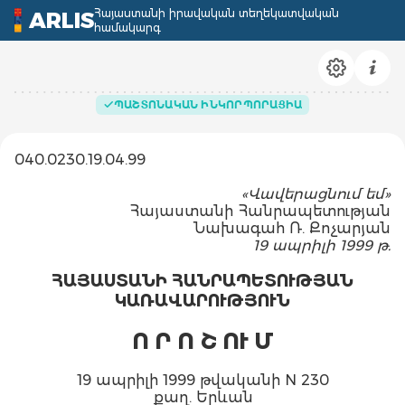
Հայաստանի իրավական տեղեկատվական
ARLIS
համակարգ
ՊԱՇՏՈՆԱԿԱՆ ԻՆԿՈՐՊՈՐԱՑԻԱ
040.0230.19.04.99
«Վավերացնում եմ»
Հայաստանի Հանրապետության
Նախագահ Ռ. Քոչարյան
19 ապրիլի 1999 թ.
ՀԱՅԱՍՏԱՆԻ ՀԱՆՐԱՊԵՏՈՒԹՅԱՆ
ԿԱՌԱՎԱՐՈՒԹՅՈՒՆ
Ո Ր Ո Շ ՈՒ Մ
19 ապրիլի 1999 թվականի N 230
քաղ. Երևան