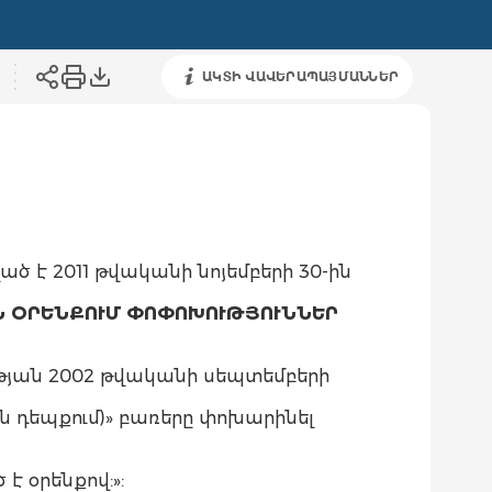
ԱԿՏԻ ՎԱՎԵՐԱՊԱՅՄԱՆՆԵՐ
ած է 2011 թվականի նոյեմբերի 30-ին
Ն ՕՐԵՆՔՈՒՄ ՓՈՓՈԽՈՒԹՅՈՒՆՆԵՐ
յան 2002 թվականի սեպտեմբերի
ն դեպքում)» բառերը փոխարինել
 օրենքով:»: