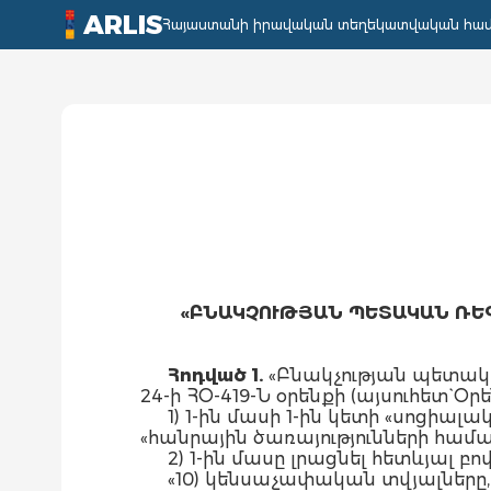
ARLIS
Հայաստանի իրավական տեղեկատվական հա
«ԲՆԱԿՉՈՒԹՅԱՆ ՊԵՏԱԿԱՆ ՌԵ
Հոդված 1.
«Բնակչության պետակ
24-ի ՀՕ-419-Ն օրենքի (այսուհետ` Օրե
1) 1-ին մասի 1-ին կետի «սոցի
«հանրային ծառայությունների համա
2) 1-ին մասը լրացնել հետևյալ բ
«10) կենսաչափական տվյալները,