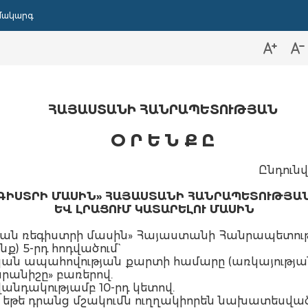
մակարգ
ՀԱՅԱՍՏԱՆԻ ՀԱՆՐԱՊԵՏՈՒԹՅԱՆ
Օ Ր Ե Ն Ք Ը
Ընդունվ
ԳԻՍՏՐԻ ՄԱՍԻՆ» ՀԱՅԱՍՏԱՆԻ ՀԱՆՐԱՊԵՏՈՒԹՅԱ
ԵՎ ԼՐԱՑՈՒՄ ԿԱՏԱՐԵԼՈՒ ՄԱՍԻՆ
ան ռեգիստրի մասին» Հայաստանի Հանրապետութ
նք) 5-րդ հոդվածում`
ալական ապահովության քարտի համարը (առկայությա
րանիշը» բառերով.
ովանդակությամբ 10-րդ կետով.
 եթե դրանց մշակումն ուղղակիորեն նախատեսված է