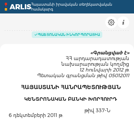
Հայաստանի իրավական տեղեկատվական
ARLIS
համակարգ
ՊԱՇՏՈՆԱԿԱՆ ԻՆԿՈՐՊՈՐԱՑԻԱ
«Գրանցված է»
ՀՀ արդարադատության
նախարարության կողմից
12 հունվարի 2012 թ.
Պետական գրանցման թիվ 05012011
ՀԱՅԱՍՏԱՆԻ ՀԱՆՐԱՊԵՏՈՒԹՅԱՆ
ԿԵՆՏՐՈՆԱԿԱՆ ԲԱՆԿԻ ԽՈՐՀՈՒՐԴ
թիվ 337-Ն
6 դեկտեմբերի 2011 թ.