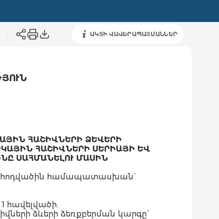
ԱԿՏԻ ՎԱՎԵՐԱՊԱՅՄԱՆՆԵՐ
ԹՅՈՒՆ
ԿԱՅԻՆ ՀԱՇԻՎՆԵՐԻ ՁԵՎԵՐԻ
ԿԱՅԻՆ ՀԱՇԻՎՆԵՐԻ ՍԵՐԻԱՅԻ ԵՎ
ՆԸ ՍԱՀՄԱՆԵԼՈՒ ՄԱՍԻՆ
րդ հոդվածին համապատասխան`
1 հավելվածի.
իվների ձևերի ձեռքբերման կարգը`