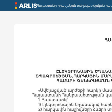
ARLIS
Հայաստանի իրավական տեղեկատվական հա
ՀԱ
ԷԼԵԿՏՐՈՆԱՅԻՆ ԵՂԱՆԱ
ՏՊԱԳՐՈՒԹՅԱՆ, ՀԱՐԿԱՅԻՆ ՄԱՐ
ՀԱՄԱՐԻ ԳԵՆԵՐԱՑՄԱՆ 
«Ավելացված արժեքի հարկի մա
Հայաստանի Հանրապետության կա
1. Հաստատել՝
1) էլեկտրոնային եղանակով հարկ
2) հարկային հաշիվների ձևերի 