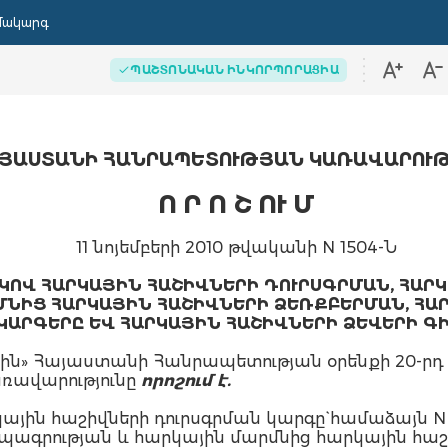
մակարգ
ՊԱՇՏՈՆԱԿԱՆ ԻՆԿՈՐՊՈՐԱՑԻԱ
ՅԱՍՏԱՆԻ ՀԱՆՐԱՊԵՏՈՒԹՅԱՆ ԿԱՌԱՎԱՐՈՒ
Ո Ր Ո Շ ՈՒ Մ
11 նոյեմբերի 2010 թվականի N 1504-Ն
ԿՈՎ ՀԱՐԿԱՅԻՆ ՀԱՇԻՎՆԵՐԻ ԴՈՒՐՍԳՐՄԱՆ, ՀԱՐ
ՄՆԻՑ ՀԱՐԿԱՅԻՆ ՀԱՇԻՎՆԵՐԻ ՁԵՌՔԲԵՐՄԱՆ, ՀԱՐ
ԿԱՐԳԵՐԸ ԵՎ ՀԱՐԿԱՅԻՆ ՀԱՇԻՎՆԵՐԻ ՁԵՎԵՐԻ ԳԻ
սին» Հայաստանի Հանրապետության oրենքի 20-
ռավարությունը
որոշում է.
ային հաշիվների դուրսգրման կարգը` համաձայն N 
տպագրության և հարկային մարմնից հարկային հաշ