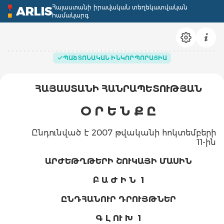
Հայաստանի իրավական տեղեկատվական
ARLIS
համակարգ
ՊԱՇՏՈՆԱԿԱՆ ԻՆԿՈՐՊՈՐԱՑԻԱ
ՀԱՅԱՍՏԱՆԻ ՀԱՆՐԱՊԵՏՈՒԹՅԱՆ
Օ Ր Ե Ն Ք Ը
Ընդունված է 2007 թվականի հոկտեմբերի
11-ին
ԱՐԺԵԹՂԹԵՐԻ ՇՈՒԿԱՅԻ ՄԱՍԻՆ
Բ Ա Ժ Ի Ն 1
ԸՆԴՀԱՆՈՒՐ ԴՐՈՒՅԹՆԵՐ
Գ Լ ՈՒ Խ 1