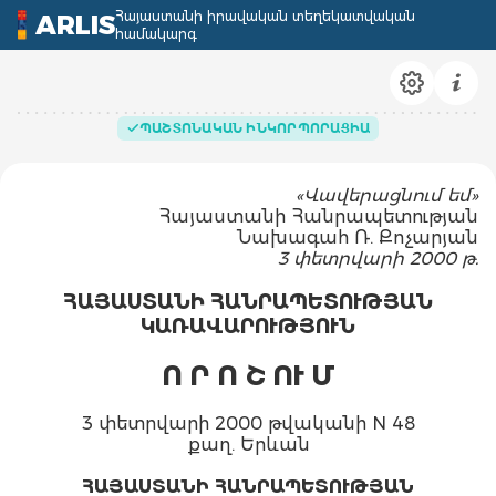
Հայաստանի իրավական տեղեկատվական
ARLIS
համակարգ
ՊԱՇՏՈՆԱԿԱՆ ԻՆԿՈՐՊՈՐԱՑԻԱ
«Վ
ավերացնում
եմ
»
Հ
այաստանի
Հ
անրապետության
Ն
ախագահ
Ռ. Ք
ոչարյան
3 փետրվարի
2000 թ.
ՀԱՅԱՍՏԱՆԻ ՀԱՆՐԱՊԵՏՈՒԹՅԱՆ
ԿԱՌԱՎԱՐՈՒԹՅՈՒՆ
Ո Ր Ո Շ ՈՒ Մ
3 փետրվարի 2000 թվականի N 48
քաղ. Երևան
ՀԱՅԱՍՏԱՆԻ ՀԱՆՐԱՊԵՏՈՒԹՅԱՆ