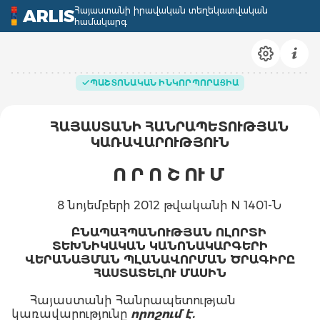
Հայաստանի իրավական տեղեկատվական
ARLIS
համակարգ
ՊԱՇՏՈՆԱԿԱՆ ԻՆԿՈՐՊՈՐԱՑԻԱ
ՀԱՅԱՍՏԱՆԻ ՀԱՆՐԱՊԵՏՈՒԹՅԱՆ
ԿԱՌԱՎԱՐՈՒԹՅՈՒՆ
Ո Ր Ո Շ ՈՒ Մ
8 նոյեմբերի 2012 թվականի N 1401-Ն
ԲՆԱՊԱՀՊԱՆՈՒԹՅԱՆ ՈԼՈՐՏԻ
ՏԵԽՆԻԿԱԿԱՆ ԿԱՆՈՆԱԿԱՐԳԵՐԻ
ՎԵՐԱՆԱՅՄԱՆ ՊԼԱՆԱՎՈՐՄԱՆ ԾՐԱԳԻՐԸ
ՀԱՍՏԱՏԵԼՈՒ ՄԱՍԻՆ
Հայաստանի Հանրապետության
կառավարությունը
որոշում է.