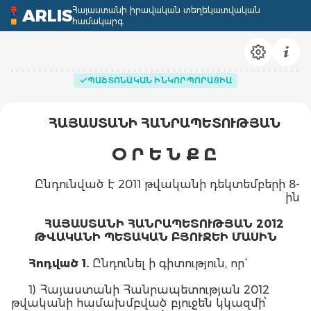
Հայաստանի իրավական տեղեկատվական
ARLIS
համակարգ
ՊԱՇՏՈՆԱԿԱՆ ԻՆԿՈՐՊՈՐԱՑԻԱ
ՀԱՅԱՍՏԱՆԻ ՀԱՆՐԱՊԵՏՈՒԹՅԱՆ
Օ Ր Ե Ն Ք Ը
Ընդունված է 2011 թվականի դեկտեմբերի 8-
ին
ՀԱՅԱՍՏԱՆԻ ՀԱՆՐԱՊԵՏՈՒԹՅԱՆ 2012
ԹՎԱԿԱՆԻ ՊԵՏԱԿԱՆ ԲՅՈՒՋԵԻ ՄԱՍԻՆ
Հոդված 1.
Ընդունել ի գիտություն, որ`
1) Հայաստանի Հանրապետության 2012
թվականի համախմբված բյուջեն կկազմի՝