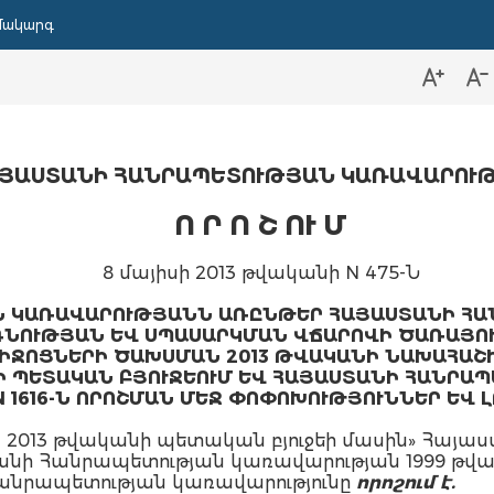
մակարգ
ՅԱՍՏԱՆԻ ՀԱՆՐԱՊԵՏՈՒԹՅԱՆ ԿԱՌԱՎԱՐՈՒ
Ո Ր Ո Շ ՈՒ Մ
8 մայիսի 2013 թվականի N 475-Ն
Ն ԿԱՌԱՎԱՐՈՒԹՅԱՆՆ ԱՌԸՆԹԵՐ ՀԱՅԱՍՏԱՆԻ ՀԱ
ՆՈՒԹՅԱՆ ԵՎ ՍՊԱՍԱՐԿՄԱՆ ՎՃԱՐՈՎԻ ԾԱՌԱՅՈՒ
ԻՋՈՑՆԵՐԻ ԾԱԽՍՄԱՆ 2013 ԹՎԱԿԱՆԻ ՆԱԽԱՀԱՇԻ
Ի ՊԵՏԱԿԱՆ ԲՅՈՒՋԵՈՒՄ ԵՎ ՀԱՅԱՍՏԱՆԻ ՀԱՆՐԱՊ
 1616-Ն ՈՐՈՇՄԱՆ ՄԵՋ ՓՈՓՈԽՈՒԹՅՈՒՆՆԵՐ ԵՎ 
2013 թվականի պետական բյուջեի մասին» Հայաս
տանի Հանրապետության կառավարության 1999 թվակա
նրապետության կառավարությունը
որոշում է.