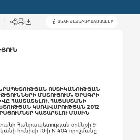
ԱԿՏԻ ՎԱՎԵՐԱՊԱՅՄԱՆՆԵՐ
ԹՅՈՒՆ
ՆՐԱՊԵՏՈՒԹՅԱՆ ՈՍՏԻԿԱՆՈՒԹՅԱՆ
ԹՅՈՒՆՆԵՐԻ ՄԱՏՈՒՑՈՒՄ» ԾՐԱԳՐԻ
ՎԸ ՀԱՍՏԱՏԵԼՈՒ, ՀԱՅԱՍՏԱՆԻ
ԵՏՈՒԹՅԱՆ ԿԱՌԱՎԱՐՈՒԹՅԱՆ 2012
ԼՐԱՑՈՒՄՆԵՐ ԿԱՏԱՐԵԼՈՒ ՄԱՍԻՆ
տանի Հանրապետության օրենքի 9-
նի հունիսի 10-ի N 404 որոշմանը