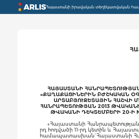
ARLIS
Հայաստանի իրավական տեղեկատվական հա
ՀԱ
ՀԱՅԱՍՏԱՆԻ ՀԱՆՐԱՊԵՏՈՒԹՅԱ
«ՔԱՂԱՔԱՑԻՆԵՐԻՆ ԲԺՇԿԱԿԱՆ ՕԳ
ԱՐՏԱԲՅՈՒՋԵՏԱՅԻՆ ՀԱՇՎԻ Մ
ՀԱՆՐԱՊԵՏՈՒԹՅԱՆ 2013 ԹՎԱԿԱՆ
ԹՎԱԿԱՆԻ ԴԵԿՏԵՄԲԵՐԻ 20-Ի N
«Հայաստանի Հանրապետության 
րդ հոդվածի 11-րդ կետին և Հայաս
համապատասխան` Հայաստանի Հա