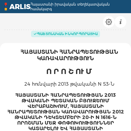
Հայաստանի իրավական տեղեկատվական
ARLIS
համակարգ
ՊԱՇՏՈՆԱԿԱՆ ԻՆԿՈՐՊՈՐԱՑԻԱ
ՀԱՅԱՍՏԱՆԻ ՀԱՆՐԱՊԵՏՈՒԹՅԱՆ
ԿԱՌԱՎԱՐՈՒԹՅՈՒՆ
Ո Ր Ո Շ ՈՒ Մ
24 հունվարի 2013 թվականի N 53-Ն
ՀԱՅԱՍՏԱՆԻ ՀԱՆՐԱՊԵՏՈՒԹՅԱՆ 2013
ԹՎԱԿԱՆԻ ՊԵՏԱԿԱՆ ԲՅՈՒՋԵՈՒՄ
ՎԵՐԱԲԱՇԽՈՒՄ, ՀԱՅԱՍՏԱՆԻ
ՀԱՆՐԱՊԵՏՈՒԹՅԱՆ ԿԱՌԱՎԱՐՈՒԹՅԱՆ 2012
ԹՎԱԿԱՆԻ ԴԵԿՏԵՄԲԵՐԻ 20-Ի N 1616-Ն
ՈՐՈՇՄԱՆ ՄԵՋ ՓՈՓՈԽՈՒԹՅՈՒՆՆԵՐ
ԿԱՏԱՐԵԼՈՒ ԵՎ ՀԱՅԱՍՏԱՆԻ