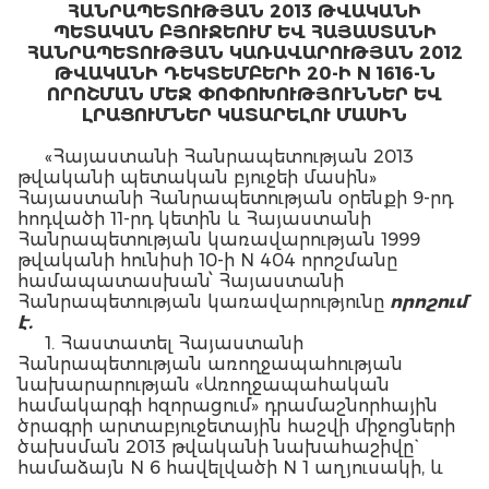
ՀԱՆՐԱՊԵՏՈՒԹՅԱՆ 2013 ԹՎԱԿԱՆԻ
ՊԵՏԱԿԱՆ ԲՅՈՒՋԵՈՒՄ ԵՎ ՀԱՅԱՍՏԱՆԻ
ՀԱՆՐԱՊԵՏՈՒԹՅԱՆ ԿԱՌԱՎԱՐՈՒԹՅԱՆ 2012
ԹՎԱԿԱՆԻ ԴԵԿՏԵՄԲԵՐԻ 20-Ի N 1616-Ն
ՈՐՈՇՄԱՆ ՄԵՋ ՓՈՓՈԽՈՒԹՅՈՒՆՆԵՐ ԵՎ
ԼՐԱՑՈՒՄՆԵՐ ԿԱՏԱՐԵԼՈՒ ՄԱՍԻՆ
«Հայաստանի Հանրապետության 2013
թվականի պետական բյուջեի մասին»
Հայաստանի Հանրապետության օրենքի 9-րդ
հոդվածի 11-րդ կետին և Հայաստանի
Հանրապետության կառավարության 1999
թվականի հունիսի 10-ի N 404 որոշմանը
համապատասխան՝ Հայաստանի
Հանրապետության կառավարությունը
որոշում
է.
1. Հաստատել Հայաստանի
Հանրապետության առողջապահության
նախարարության «Առողջապահական
համակարգի հզորացում» դրամաշնորհային
ծրագրի արտաբյուջետային հաշվի միջոցների
ծախսման 2013 թվականի նախահաշիվը`
համաձայն N 6 հավելվածի N 1 աղյուսակի, և
նշված նախահաշվով նախատեսված