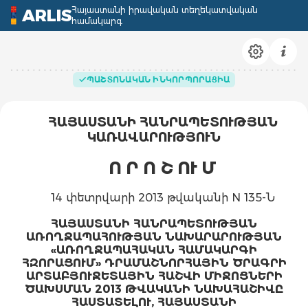
Հայաստանի իրավական տեղեկատվական
ARLIS
համակարգ
ՊԱՇՏՈՆԱԿԱՆ ԻՆԿՈՐՊՈՐԱՑԻԱ
ՀԱՅԱՍՏԱՆԻ ՀԱՆՐԱՊԵՏՈՒԹՅԱՆ
ԿԱՌԱՎԱՐՈՒԹՅՈՒՆ
Ո Ր Ո Շ ՈՒ Մ
14 փետրվարի 2013 թվականի N 135-Ն
ՀԱՅԱՍՏԱՆԻ ՀԱՆՐԱՊԵՏՈՒԹՅԱՆ
ԱՌՈՂՋԱՊԱՀՈՒԹՅԱՆ ՆԱԽԱՐԱՐՈՒԹՅԱՆ
«ԱՌՈՂՋԱՊԱՀԱԿԱՆ ՀԱՄԱԿԱՐԳԻ
ՀԶՈՐԱՑՈՒՄ» ԴՐԱՄԱՇՆՈՐՀԱՅԻՆ ԾՐԱԳՐԻ
ԱՐՏԱԲՅՈՒՋԵՏԱՅԻՆ ՀԱՇՎԻ ՄԻՋՈՑՆԵՐԻ
ԾԱԽՍՄԱՆ 2013 ԹՎԱԿԱՆԻ ՆԱԽԱՀԱՇԻՎԸ
ՀԱՍՏԱՏԵԼՈՒ, ՀԱՅԱՍՏԱՆԻ