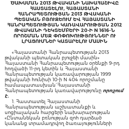
ԾԱԽՍՄԱՆ 2013 ԹՎԱԿԱՆԻ ՆԱԽԱՀԱՇԻՎԸ
ՀԱՍՏԱՏԵԼՈՒ, ՀԱՅԱՍՏԱՆԻ
ՀԱՆՐԱՊԵՏՈՒԹՅԱՆ 2013 ԹՎԱԿԱՆԻ
ՊԵՏԱԿԱՆ ԲՅՈՒՋԵՈՒՄ ԵՎ ՀԱՅԱՍՏԱՆԻ
ՀԱՆՐԱՊԵՏՈՒԹՅԱՆ ԿԱՌԱՎԱՐՈՒԹՅԱՆ 2012
ԹՎԱԿԱՆԻ ԴԵԿՏԵՄԲԵՐԻ 20-Ի N 1616-Ն
ՈՐՈՇՄԱՆ ՄԵՋ ՓՈՓՈԽՈՒԹՅՈՒՆՆԵՐ ՈՒ
ԼՐԱՑՈՒՄՆԵՐ ԿԱՏԱՐԵԼՈՒ ՄԱՍԻՆ
«Հայաստանի Հանրապետության 2013
թվականի պետական բյուջեի մասին»
Հայաստանի Հանրապետության օրենքի 9-րդ
հոդվածի 11-րդ կետին և Հայաստանի
Հանրապետության կառավարության 1999
թվականի հունիսի 10-ի N 404 որոշմանը
համապատասխան` Հայաստանի
Հանրապետության կառավարությունը
որոշում
է.
1. Հաստատել Հայաստանի
Հանրապետության աշխատանքի և
սոցիալական հարցերի նախարարության
«Ընտանեկան բռնության զոհ դարձած
կանանց տրամադրվող ծառայությունների
բարելավում» դրամաշնորհային ծրագրի