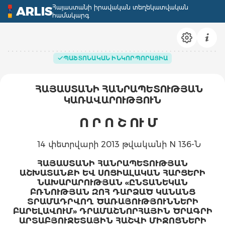
Հայաստանի իրավական տեղեկատվական
ARLIS
համակարգ
ՊԱՇՏՈՆԱԿԱՆ ԻՆԿՈՐՊՈՐԱՑԻԱ
ՀԱՅԱՍՏԱՆԻ ՀԱՆՐԱՊԵՏՈՒԹՅԱՆ
ԿԱՌԱՎԱՐՈՒԹՅՈՒՆ
Ո Ր Ո Շ ՈՒ Մ
14 փետրվարի 2013 թվականի N 136-Ն
ՀԱՅԱՍՏԱՆԻ ՀԱՆՐԱՊԵՏՈՒԹՅԱՆ
ԱՇԽԱՏԱՆՔԻ ԵՎ ՍՈՑԻԱԼԱԿԱՆ ՀԱՐՑԵՐԻ
ՆԱԽԱՐԱՐՈՒԹՅԱՆ «ԸՆՏԱՆԵԿԱՆ
ԲՌՆՈՒԹՅԱՆ ԶՈՀ ԴԱՐՁԱԾ ԿԱՆԱՆՑ
ՏՐԱՄԱԴՐՎՈՂ ԾԱՌԱՅՈՒԹՅՈՒՆՆԵՐԻ
ԲԱՐԵԼԱՎՈՒՄ» ԴՐԱՄԱՇՆՈՐՀԱՅԻՆ ԾՐԱԳՐԻ
ԱՐՏԱԲՅՈՒՋԵՏԱՅԻՆ ՀԱՇՎԻ ՄԻՋՈՑՆԵՐԻ