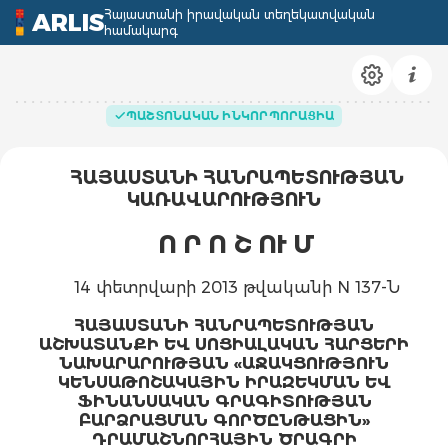
Հայաստանի իրավական տեղեկատվական
ARLIS
համակարգ
ՊԱՇՏՈՆԱԿԱՆ ԻՆԿՈՐՊՈՐԱՑԻԱ
ՀԱՅԱՍՏԱՆԻ ՀԱՆՐԱՊԵՏՈՒԹՅԱՆ
ԿԱՌԱՎԱՐՈՒԹՅՈՒՆ
Ո Ր Ո Շ ՈՒ Մ
14 փետրվարի 2013 թվականի N 137-Ն
ՀԱՅԱՍՏԱՆԻ ՀԱՆՐԱՊԵՏՈՒԹՅԱՆ
ԱՇԽԱՏԱՆՔԻ ԵՎ ՍՈՑԻԱԼԱԿԱՆ ՀԱՐՑԵՐԻ
ՆԱԽԱՐԱՐՈՒԹՅԱՆ «ԱՋԱԿՑՈՒԹՅՈՒՆ
ԿԵՆՍԱԹՈՇԱԿԱՅԻՆ ԻՐԱԶԵԿՄԱՆ ԵՎ
ՖԻՆԱՆՍԱԿԱՆ ԳՐԱԳԻՏՈՒԹՅԱՆ
ԲԱՐՁՐԱՑՄԱՆ ԳՈՐԾԸՆԹԱՑԻՆ»
ԴՐԱՄԱՇՆՈՐՀԱՅԻՆ ԾՐԱԳՐԻ