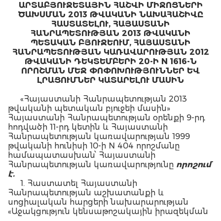
ԱՐՏԱԲՅՈՒՋԵՏԱՅԻՆ ՀԱՇՎԻ ՄԻՋՈՑՆԵՐԻ
ԾԱԽՍՄԱՆ 2013 ԹՎԱԿԱՆԻ ՆԱԽԱՀԱՇԻՎԸ
ՀԱՍՏԱՏԵԼՈՒ, ՀԱՅԱՍՏԱՆԻ
ՀԱՆՐԱՊԵՏՈՒԹՅԱՆ 2013 ԹՎԱԿԱՆԻ
ՊԵՏԱԿԱՆ ԲՅՈՒՋԵՈՒՄ, ՀԱՅԱՍՏԱՆԻ
ՀԱՆՐԱՊԵՏՈՒԹՅԱՆ ԿԱՌԱՎԱՐՈՒԹՅԱՆ 2012
ԹՎԱԿԱՆԻ ԴԵԿՏԵՄԲԵՐԻ 20-Ի N 1616-Ն
ՈՐՈՇՄԱՆ ՄԵՋ ՓՈՓՈԽՈՒԹՅՈՒՆՆԵՐ ԵՎ
ԼՐԱՑՈՒՄՆԵՐ ԿԱՏԱՐԵԼՈՒ ՄԱՍԻՆ
«Հայաստանի Հանրապետության 2013
թվականի պետական բյուջեի մասին»
Հայաստանի Հանրապետության օրենքի 9-րդ
հոդվածի 11-րդ կետին և Հայաստանի
Հանրապետության կառավարության 1999
թվականի հունիսի 10-ի N 404 որոշմանը
համապատասխան՝ Հայաստանի
Հանրապետության կառավարությունը
որոշում
է.
1. Հաստատել Հայաստանի
Հանրապետության աշխատանքի և
սոցիալական հարցերի նախարարության
«Աջակցություն կենսաթոշակային իրազեկման
և ֆինանսական գրագիտության բարձրացման