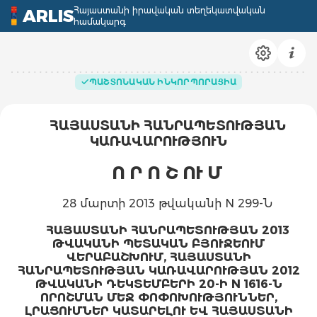
Հայաստանի իրավական տեղեկատվական
ARLIS
համակարգ
ՊԱՇՏՈՆԱԿԱՆ ԻՆԿՈՐՊՈՐԱՑԻԱ
ՀԱՅԱՍՏԱՆԻ ՀԱՆՐԱՊԵՏՈՒԹՅԱՆ
ԿԱՌԱՎԱՐՈՒԹՅՈՒՆ
Ո Ր Ո Շ ՈՒ Մ
28 մարտի 2013 թվականի N 299-Ն
ՀԱՅԱՍՏԱՆԻ ՀԱՆՐԱՊԵՏՈՒԹՅԱՆ 2013
ԹՎԱԿԱՆԻ ՊԵՏԱԿԱՆ ԲՅՈՒՋԵՈՒՄ
ՎԵՐԱԲԱՇԽՈՒՄ, ՀԱՅԱՍՏԱՆԻ
ՀԱՆՐԱՊԵՏՈՒԹՅԱՆ ԿԱՌԱՎԱՐՈՒԹՅԱՆ 2012
ԹՎԱԿԱՆԻ ԴԵԿՏԵՄԲԵՐԻ 20-Ի N 1616-Ն
ՈՐՈՇՄԱՆ ՄԵՋ ՓՈՓՈԽՈՒԹՅՈՒՆՆԵՐ,
ԼՐԱՑՈՒՄՆԵՐ ԿԱՏԱՐԵԼՈՒ ԵՎ ՀԱՅԱՍՏԱՆԻ