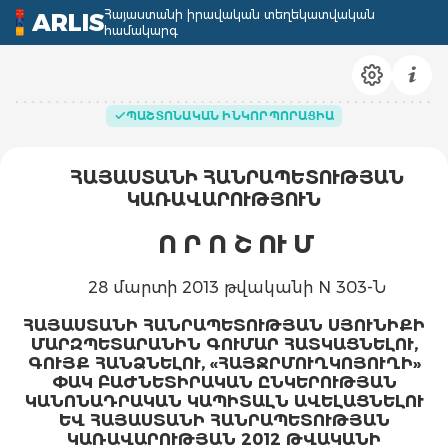
Հայաստանի իրավական տեղեկատվական
ARLIS
համակարգ
ՊԱՇՏՈՆԱԿԱՆ ԻՆԿՈՐՊՈՐԱՑԻԱ
ՀԱՅԱՍՏԱՆԻ ՀԱՆՐԱՊԵՏՈՒԹՅԱՆ
ԿԱՌԱՎԱՐՈՒԹՅՈՒՆ
Ո Ր Ո Շ ՈՒ Մ
28 մարտի 2013 թվականի N 303-Ն
ՀԱՅԱՍՏԱՆԻ ՀԱՆՐԱՊԵՏՈՒԹՅԱՆ ՍՅՈՒՆԻՔԻ
ՄԱՐԶՊԵՏԱՐԱՆԻՆ ԳՈՒՄԱՐ ՀԱՏԿԱՑՆԵԼՈՒ,
ԳՈՒՅՔ ՀԱՆՁՆԵԼՈՒ, «ՀԱՅՋՐՄՈՒՂԿՈՅՈՒՂԻ»
ՓԱԿ ԲԱԺՆԵՏԻՐԱԿԱՆ ԸՆԿԵՐՈՒԹՅԱՆ
ԿԱՆՈՆԱԴՐԱԿԱՆ ԿԱՊԻՏԱԼՆ ԱՎԵԼԱՑՆԵԼՈՒ
ԵՎ ՀԱՅԱՍՏԱՆԻ ՀԱՆՐԱՊԵՏՈՒԹՅԱՆ
ԿԱՌԱՎԱՐՈՒԹՅԱՆ 2012 ԹՎԱԿԱՆԻ