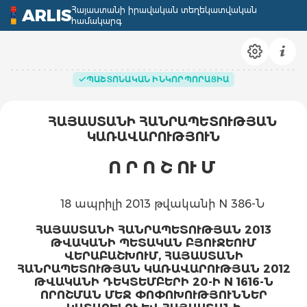
Հայաստանի իրավական տեղեկատվական
ARLIS
համակարգ
ՊԱՇՏՈՆԱԿԱՆ ԻՆԿՈՐՊՈՐԱՑԻԱ
ՀԱՅԱՍՏԱՆԻ ՀԱՆՐԱՊԵՏՈՒԹՅԱՆ
ԿԱՌԱՎԱՐՈՒԹՅՈՒՆ
Ո Ր Ո Շ ՈՒ Մ
18 ապրիլի 2013 թվականի N 386-Ն
ՀԱՅԱՍՏԱՆԻ ՀԱՆՐԱՊԵՏՈՒԹՅԱՆ 2013
ԹՎԱԿԱՆԻ ՊԵՏԱԿԱՆ ԲՅՈՒՋԵՈՒՄ
ՎԵՐԱԲԱՇԽՈՒՄ, ՀԱՅԱՍՏԱՆԻ
ՀԱՆՐԱՊԵՏՈՒԹՅԱՆ ԿԱՌԱՎԱՐՈՒԹՅԱՆ 2012
ԹՎԱԿԱՆԻ ԴԵԿՏԵՄԲԵՐԻ 20-Ի N 1616-Ն
ՈՐՈՇՄԱՆ ՄԵՋ ՓՈՓՈԽՈՒԹՅՈՒՆՆԵՐ