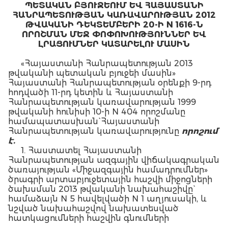
ՊԵՏԱԿԱՆ ԲՅՈՒՋԵՈՒՄ ԵՎ ՀԱՅԱՍՏԱՆԻ
ՀԱՆՐԱՊԵՏՈՒԹՅԱՆ ԿԱՌԱՎԱՐՈՒԹՅԱՆ 2012
ԹՎԱԿԱՆԻ ԴԵԿՏԵՄԲԵՐԻ 20-Ի N 1616-Ն
ՈՐՈՇՄԱՆ ՄԵՋ ՓՈՓՈԽՈՒԹՅՈՒՆՆԵՐ ԵՎ
ԼՐԱՑՈՒՄՆԵՐ ԿԱՏԱՐԵԼՈՒ ՄԱՍԻՆ
«Հայաստանի Հանրապետության 2013
թվականի պետական բյուջեի մասին»
Հայաստանի Հանրապետության օրենքի 9-րդ
հոդվածի 11-րդ կետին և Հայաստանի
Հանրապետության կառավարության 1999
թվականի հունիսի 10-ի N 404 որոշմանը
համապատասխան` Հայաստանի
Հանրապետության կառավարությունը
որոշում
է.
1. Հաստատել Հայաստանի
Հանրապետության ազգային վիճակագրական
ծառայության «Միջազգային համադրումներ»
ծրագրի արտաբյուջետային հաշվի միջոցների
ծախսման 2013 թվականի նախահաշիվը`
համաձայն N 5 հավելվածի N 1 աղյուսակի, և
նշված նախահաշվով նախատեսված
հատկացումների հաշվին գնումների
իրականացման անվանացանկը` համաձայն N