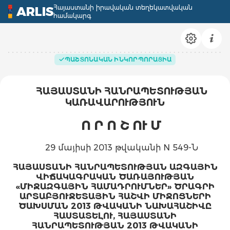
Հայաստանի իրավական տեղեկատվական
ARLIS
համակարգ
ՊԱՇՏՈՆԱԿԱՆ ԻՆԿՈՐՊՈՐԱՑԻԱ
ՀԱՅԱՍՏԱՆԻ ՀԱՆՐԱՊԵՏՈՒԹՅԱՆ
ԿԱՌԱՎԱՐՈՒԹՅՈՒՆ
Ո Ր Ո Շ ՈՒ Մ
29 մայիսի 2013 թվականի N 549-Ն
ՀԱՅԱՍՏԱՆԻ ՀԱՆՐԱՊԵՏՈՒԹՅԱՆ ԱԶԳԱՅԻՆ
ՎԻՃԱԿԱԳՐԱԿԱՆ ԾԱՌԱՅՈՒԹՅԱՆ
«ՄԻՋԱԶԳԱՅԻՆ ՀԱՄԱԴՐՈՒՄՆԵՐ» ԾՐԱԳՐԻ
ԱՐՏԱԲՅՈՒՋԵՏԱՅԻՆ ՀԱՇՎԻ ՄԻՋՈՑՆԵՐԻ
ԾԱԽՍՄԱՆ 2013 ԹՎԱԿԱՆԻ ՆԱԽԱՀԱՇԻՎԸ
ՀԱՍՏԱՏԵԼՈՒ, ՀԱՅԱՍՏԱՆԻ
ՀԱՆՐԱՊԵՏՈՒԹՅԱՆ 2013 ԹՎԱԿԱՆԻ