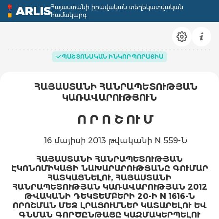
Հայաստանի իրավական տեղեկատվական
ARLIS
համակարգ
ՊԱՇՏՈՆԱԿԱՆ ԻՆԿՈՐՊՈՐԱՑԻԱ
ՀԱՅԱՍՏԱՆԻ ՀԱՆՐԱՊԵՏՈՒԹՅԱՆ
ԿԱՌԱՎԱՐՈՒԹՅՈՒՆ
Ո Ր Ո Շ ՈՒ Մ
16 մայիսի 2013 թվականի N 559-Ն
ՀԱՅԱՍՏԱՆԻ ՀԱՆՐԱՊԵՏՈՒԹՅԱՆ
ԷԿՈՆՈՄԻԿԱՅԻ ՆԱԽԱՐԱՐՈՒԹՅԱՆԸ ԳՈՒՄԱՐ
ՀԱՏԿԱՑՆԵԼՈՒ, ՀԱՅԱՍՏԱՆԻ
ՀԱՆՐԱՊԵՏՈՒԹՅԱՆ ԿԱՌԱՎԱՐՈՒԹՅԱՆ 2012
ԹՎԱԿԱՆԻ ԴԵԿՏԵՄԲԵՐԻ 20-Ի N 1616-Ն
ՈՐՈՇՄԱՆ ՄԵՋ ԼՐԱՑՈՒՄՆԵՐ ԿԱՏԱՐԵԼՈՒ ԵՎ
ԳՆՄԱՆ ԳՈՐԾԸՆԹԱՑԸ ԿԱԶՄԱԿԵՐՊԵԼՈՒ