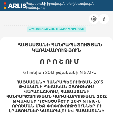
Հայաստանի իրավական տեղեկատվական
ARLIS
համակարգ
ՊԱՇՏՈՆԱԿԱՆ ԻՆԿՈՐՊՈՐԱՑԻԱ
ՀԱՅԱՍՏԱՆԻ ՀԱՆՐԱՊԵՏՈՒԹՅԱՆ
ԿԱՌԱՎԱՐՈՒԹՅՈՒՆ
Ո Ր Ո Շ ՈՒ Մ
6 հունիսի 2013 թվականի N 573-Ն
ՀԱՅԱՍՏԱՆԻ ՀԱՆՐԱՊԵՏՈՒԹՅԱՆ 2013
ԹՎԱԿԱՆԻ ՊԵՏԱԿԱՆ ԲՅՈՒՋԵՈՒՄ
ՎԵՐԱԲԱՇԽՈՒՄ, ՀԱՅԱՍՏԱՆԻ
ՀԱՆՐԱՊԵՏՈՒԹՅԱՆ ԿԱՌԱՎԱՐՈՒԹՅԱՆ 2012
ԹՎԱԿԱՆԻ ԴԵԿՏԵՄԲԵՐԻ 20-Ի N 1616-Ն
ՈՐՈՇՄԱՆ ՄԵՋ ՓՈՓՈԽՈՒԹՅՈՒՆՆԵՐ ՈՒ
ԼՐԱՑՈՒՄՆԵՐ ԿԱՏԱՐԵԼՈՒ ԵՎ ՀԱՅԱՍՏԱՆԻ