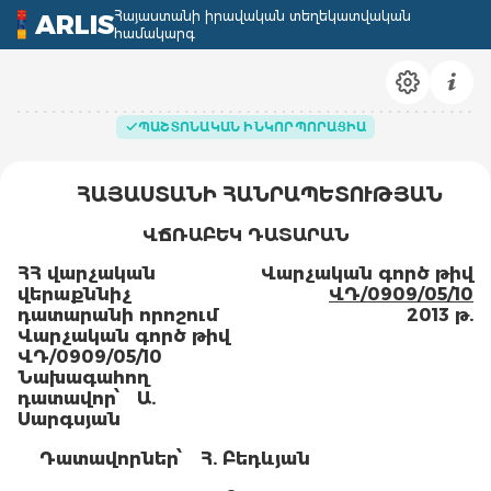
Հայաստանի իրավական տեղեկատվական
ARLIS
համակարգ
ՊԱՇՏՈՆԱԿԱՆ ԻՆԿՈՐՊՈՐԱՑԻԱ
ՀԱՅԱՍՏԱՆԻ ՀԱՆՐԱՊԵՏՈՒԹՅԱՆ
ՎՃՌԱԲԵԿ ԴԱՏԱՐԱՆ
ՀՀ վարչական
Վարչական գործ թիվ
վերաքննիչ
ՎԴ/0909/05/10
դատարանի որոշում
2013 թ.
Վարչական գործ թիվ
ՎԴ/0909/05/10
Նախագահող
դատավոր՝
Ա.
Սարգսյան
Դատավորներ՝
Հ. Բեդևյան