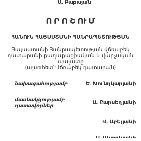
Ա. Բաբայան
Ո Ր Ո Շ ՈՒ Մ
ՀԱՆՈՒՆ ՀԱՅԱՍՏԱՆԻ ՀԱՆՐԱՊԵՏՈՒԹՅԱՆ
Հայաստանի Հանրապետության վճռաբեկ
դատարանի քաղաքացիական և վարչական
պալատը
(այսուհետ՝ Վճռաբեկ դատարան)
նախագահությամբ
Ե. Խունդկարյանի
մասնակցությամբ
Ա.
Բ
արսեղյանի
դատավորներ
Վ. Ա
բելյանի
Ս. Անտոնյանի