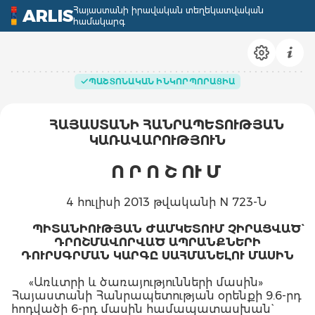
Հայաստանի իրավական տեղեկատվական
ARLIS
համակարգ
ՊԱՇՏՈՆԱԿԱՆ ԻՆԿՈՐՊՈՐԱՑԻԱ
ՀԱՅԱՍՏԱՆԻ ՀԱՆՐԱՊԵՏՈՒԹՅԱՆ
ԿԱՌԱՎԱՐՈՒԹՅՈՒՆ
Ո Ր Ո Շ ՈՒ Մ
4 հուլիսի 2013 թվականի N 723-Ն
ՊԻՏԱՆԻՈՒԹՅԱՆ ԺԱՄԿԵՏՈՒՄ ՉԻՐԱՑՎԱԾ`
ԴՐՈՇՄԱՎՈՐՎԱԾ ԱՊՐԱՆՔՆԵՐԻ
ԴՈՒՐՍԳՐՄԱՆ ԿԱՐԳԸ ՍԱՀՄԱՆԵԼՈՒ ՄԱՍԻՆ
«Առևտրի և ծառայությունների մասին»
Հայաստանի Հանրապետության օրենքի 9.6-րդ
հոդվածի 6-րդ մասին համապատասխան`