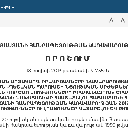
մակարգ
ՅԱՍՏԱՆԻ ՀԱՆՐԱՊԵՏՈՒԹՅԱՆ ԿԱՌԱՎԱՐՈՒ
Ո Ր Ո Շ ՈՒ Մ
18 հուլիսի 2013 թվականի N 755-Ն
ՅԱՆ ԱՐՏԱԿԱՐԳ ԻՐԱՎԻՃԱԿՆԵՐԻ ՆԱԽԱՐԱՐՈՒԹՅ
Ն «ՊԵՏԱԿԱՆ ՊԱՀՈՒՍՏԻ ՆՅՈՒԹԱԿԱՆ ԱՐԺԵՔՆԵ
 ԳՈՐԾԱՌՆՈՒԹՅՈՒՆՆԵՐԻ ԻՐԱԿԱՆԱՑՈՒՄ» ԾՐԱ
ԿԱՆԻ ՆԱԽԱՀԱՇԻՎԸ ՀԱՍՏԱՏԵԼՈՒ, ՀԱՅԱՍՏԱՆԻ 
ՍՏԱՆԻ ՀԱՆՐԱՊԵՏՈՒԹՅԱՆ ԿԱՌԱՎԱՐՈՒԹՅԱՆ 2012
ԽՈՒԹՅՈՒՆՆԵՐ ՈՒ ԼՐԱՑՈՒՄՆԵՐ ԿԱՏԱՐԵԼՈՒ ԵՎ ԹՈ
2013 թվականի պետական բյուջեի մասին» Հայաս
տանի Հանրապետության կառավարության 1999 թվակա