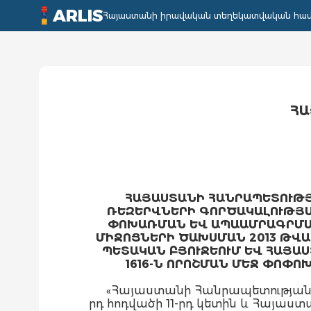
ARLIS
Հայաստանի իրավական տեղեկատվական հա
ՀԱ
ՀԱՅԱՍՏԱՆԻ ՀԱՆՐԱՊԵՏՈՒԹ
ՌԵԶԵՐՎՆԵՐԻ ԳՈՐԾԱԿԱԼՈՒԹՅԱ
ՓՈԽԱՌՄԱՆ ԵՎ ԱՊԱԱՄՐԱԳՐՄԱՆ
ՄԻՋՈՑՆԵՐԻ ԾԱԽՍՄԱՆ 2013 ԹՎԱ
ՊԵՏԱԿԱՆ ԲՅՈՒՋԵՈՒՄ ԵՎ ՀԱՅԱ
1616-Ն ՈՐՈՇՄԱՆ ՄԵՋ ՓՈՓՈ
«Հայաստանի Հանրապետության 
րդ հոդվածի 11-րդ կետին և Հայաս