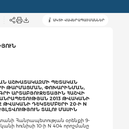
ԱԿՏԻ ՎԱՎԵՐԱՊԱՅՄԱՆՆԵՐ
ԹՅՈՒՆ
ԱՆ ԱՇԽԱՏԱԿԱԶՄԻ ՊԵՏԱԿԱՆ
ՐԻ ԹԱՐՄԱՑՄԱՆ, ՓՈԽԱՐԻՆՄԱՆ,
ԳՐԻ ԱՐՏԱԲՅՈՒՋԵՏԱՅԻՆ ՀԱՇՎԻ
ՀԱՆՐԱՊԵՏՈՒԹՅԱՆ 2013 ԹՎԱԿԱՆԻ
 ԹՎԱԿԱՆԻ ԴԵԿՏԵՄԲԵՐԻ 20-Ի N
ՒՅԼՏՎՈՒԹՅՈՒՆ ՏԱԼՈՒ ՄԱՍԻՆ
տանի Հանրապետության օրենքի 9-
նի հունիսի 10-ի N 404 որոշմանը