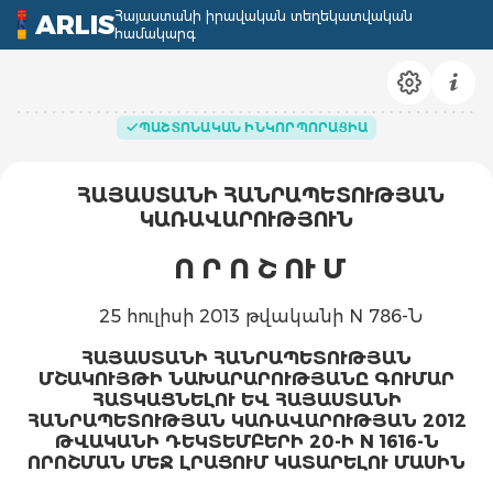
Հայաստանի իրավական տեղեկատվական
ARLIS
համակարգ
ՊԱՇՏՈՆԱԿԱՆ ԻՆԿՈՐՊՈՐԱՑԻԱ
ՀԱՅԱՍՏԱՆԻ ՀԱՆՐԱՊԵՏՈՒԹՅԱՆ
ԿԱՌԱՎԱՐՈՒԹՅՈՒՆ
Ո Ր Ո Շ ՈՒ Մ
25 հուլիսի 2013 թվականի N 786-Ն
ՀԱՅԱՍՏԱՆԻ ՀԱՆՐԱՊԵՏՈՒԹՅԱՆ
ՄՇԱԿՈՒՅԹԻ ՆԱԽԱՐԱՐՈՒԹՅԱՆԸ ԳՈՒՄԱՐ
ՀԱՏԿԱՑՆԵԼՈՒ ԵՎ ՀԱՅԱՍՏԱՆԻ
ՀԱՆՐԱՊԵՏՈՒԹՅԱՆ ԿԱՌԱՎԱՐՈՒԹՅԱՆ 2012
ԹՎԱԿԱՆԻ ԴԵԿՏԵՄԲԵՐԻ 20-Ի N 1616-Ն
ՈՐՈՇՄԱՆ ՄԵՋ ԼՐԱՑՈՒՄ ԿԱՏԱՐԵԼՈՒ ՄԱՍԻՆ