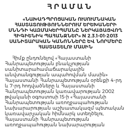
Հ Ր Ա Մ Ա Ն
«ՆԱԽԱԴՊՐՈՑԱԿԱՆ ՈՒՍՈՒՄՆԱԿԱՆ
ՀԱՍՏԱՏՈՒԹՅՈՒՆՆԵՐՈՒՄ ԵՐԵԽԱՆԵՐԻ
ՍՆՆԴԻ ԿԱԶՄԱԿԵՐՊՄԱՆԸ ՆԵՐԿԱՅԱՑՎՈՂ
ՀԻԳԻԵՆԻԿ ՊԱՀԱՆՋՆԵՐ» N 2.3.1-01-2013
ՍԱՆԻՏԱՐԱԿԱՆ ԿԱՆՈՆՆԵՐԸ ԵՎ ՆՈՐՄԵՐԸ
ՀԱՍՏԱՏԵԼՈՒ ՄԱՍԻՆ
Հիմք ընդունելով «Հայաստանի
Հանրապետության բնակչության
սանիտարահամաճարակային
անվտանգության ապահովման մասին»
Հայաստանի Հանրապետության օրենքի 4-րդ
և 7-րդ հոդվածները և Հայաստանի
Հանրապետության կառավարության 2002
թվականի օգոստոսի 15-ի «Հայաստանի
Հանրապետության առողջապահության
նախարարության աշխատակազմ պետական
կառավարչական հիմնարկ ստեղծելու,
Հայաստանի Հանրապետության
առողջապահության նախարարության
կանոնադրությունը և աշխատակազմի