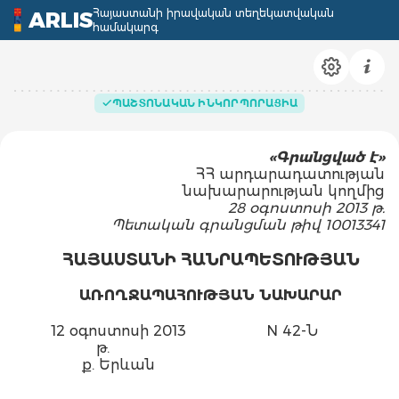
Հայաստանի իրավական տեղեկատվական
ARLIS
համակարգ
ՊԱՇՏՈՆԱԿԱՆ ԻՆԿՈՐՊՈՐԱՑԻԱ
«Գրանցված է»
ՀՀ արդարադատության
նախարարության կողմից
28 օգոստոսի 2013 թ.
Պետական գրանցման թիվ 10013341
ՀԱՅԱՍՏԱՆԻ ՀԱՆՐԱՊԵՏՈՒԹՅԱՆ
ԱՌՈՂՋԱՊԱՀՈՒԹՅԱՆ ՆԱԽԱՐԱՐ
12 օգոստոսի 2013
N 42-Ն
թ.
ք. Երևան