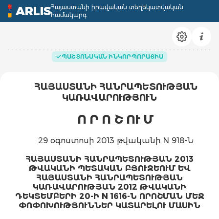
Հայաստանի իրավական տեղեկատվական
ARLIS
համակարգ
ՊԱՇՏՈՆԱԿԱՆ ԻՆԿՈՐՊՈՐԱՑԻԱ
ՀԱՅԱՍՏԱՆԻ ՀԱՆՐԱՊԵՏՈՒԹՅԱՆ
ԿԱՌԱՎԱՐՈՒԹՅՈՒՆ
Ո Ր Ո Շ ՈՒ Մ
29 օգոստոսի 2013 թվականի N 918-Ն
ՀԱՅԱՍՏԱՆԻ ՀԱՆՐԱՊԵՏՈՒԹՅԱՆ 2013
ԹՎԱԿԱՆԻ ՊԵՏԱԿԱՆ ԲՅՈՒՋԵՈՒՄ ԵՎ
ՀԱՅԱՍՏԱՆԻ ՀԱՆՐԱՊԵՏՈՒԹՅԱՆ
ԿԱՌԱՎԱՐՈՒԹՅԱՆ 2012 ԹՎԱԿԱՆԻ
ԴԵԿՏԵՄԲԵՐԻ 20-Ի N 1616-Ն
ՈՐՈՇՄԱՆ ՄԵՋ
ՓՈՓՈԽՈՒԹՅՈՒՆՆԵՐ ԿԱՏԱՐԵԼՈՒ ՄԱՍԻՆ