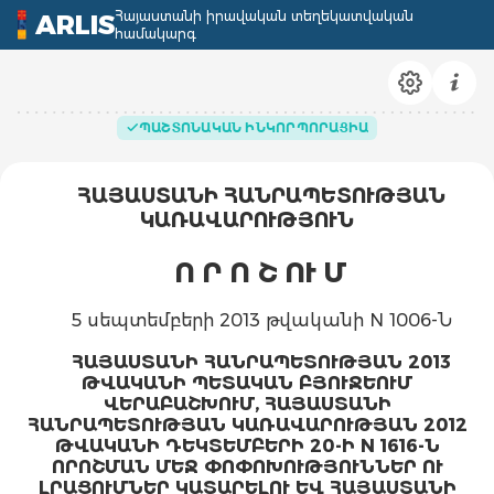
Հայաստանի իրավական տեղեկատվական
ARLIS
համակարգ
ՊԱՇՏՈՆԱԿԱՆ ԻՆԿՈՐՊՈՐԱՑԻԱ
ՀԱՅԱՍՏԱՆԻ ՀԱՆՐԱՊԵՏՈՒԹՅԱՆ
ԿԱՌԱՎԱՐՈՒԹՅՈՒՆ
Ո Ր Ո Շ ՈՒ Մ
5 սեպտեմբերի 2013 թվականի N 1006-Ն
ՀԱՅԱՍՏԱՆԻ ՀԱՆՐԱՊԵՏՈՒԹՅԱՆ 2013
ԹՎԱԿԱՆԻ ՊԵՏԱԿԱՆ ԲՅՈՒՋԵՈՒՄ
ՎԵՐԱԲԱՇԽՈՒՄ, ՀԱՅԱՍՏԱՆԻ
ՀԱՆՐԱՊԵՏՈՒԹՅԱՆ ԿԱՌԱՎԱՐՈՒԹՅԱՆ 2012
ԹՎԱԿԱՆԻ ԴԵԿՏԵՄԲԵՐԻ 20-Ի
N 1616-Ն
ՈՐՈՇՄԱՆ ՄԵՋ ՓՈՓՈԽՈՒԹՅՈՒՆՆԵՐ ՈՒ
ԼՐԱՑՈՒՄՆԵՐ ԿԱՏԱՐԵԼՈՒ ԵՎ ՀԱՅԱՍՏԱՆԻ