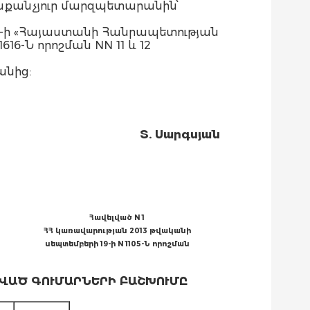
րաքանչյուր մարզպետարանին՝
0-ի «Հայաստանի Հանրապետության
6-Ն որոշման NN 11 և 12
անից:
Տ. Սարգսյան
Հավելված N 1
ՀՀ կառավարության 2013 թվականի
սեպտեմբերի 19-ի N 1105-Ն որոշման
ՎԱԾ ԳՈՒՄԱՐՆԵՐԻ ԲԱՇԽՈՒՄԸ