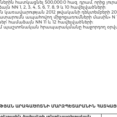
ին հատկացնել 500,000.0 հազ. դրամ, որից յու
N 1, 2, 3, 4, 5, 6, 7, 8, 9 և 10 հավելվածների:
ն կառավարության 2012 թվականի դեկտեմբերի 2
տարումն ապահովող միջոցառումների մասին» N 161
ր՝ համաձայն NN 11 և 12 հավելվածների:
 մտնում պաշտոնական հրապարակմանը հաջորդող օրվ
ԹՅԱՆ ԱՐԱԳԱԾՈՏՆԻ ՄԱՐԶՊԵՏԱՐԱՆԻՆ ՀԱՏԿԱՑ
ուջետային ծախսերի տնտեսագիտական