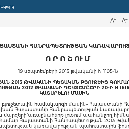
մակարգ
ՅԱՍՏԱՆԻ ՀԱՆՐԱՊԵՏՈՒԹՅԱՆ ԿԱՌԱՎԱՐՈՒ
Ո Ր Ո Շ ՈՒ Մ
19 սեպտեմբերի 2013 թվականի N 1105-Ն
ԱՆ 2013 ԹՎԱԿԱՆԻ ՊԵՏԱԿԱՆ ԲՅՈՒՋԵԻՑ ԳՈՒՄԱՐ
ԹՅԱՆ 2012 ԹՎԱԿԱՆԻ ԴԵԿՏԵՄԲԵՐԻ 20-Ի N 1616
ԿԱՏԱՐԵԼՈՒ ՄԱՍԻՆ
բյուջետային համակարգի մասին» Հայաստանի Հա
խան` Հայաստանի Հանրապետության կառավարու
 մարզերի` առաջնահերթ լուծում պահանջող հիմ
ամար Հայաստանի Հանրապետության 2013 թվակ
ետության կառավարության պահուստային ֆոնդ