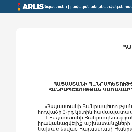
ARLIS
Հայաստանի իրավական տեղեկատվական հա
ՀԱ
ՀԱՅԱՍՏԱՆԻ ՀԱՆՐԱՊԵՏՈՒԹՅ
ՀԱՆՐԱՊԵՏՈՒԹՅԱՆ ԿԱՌԱՎԱՐՈՒ
«Հայաստանի Հանրապետության 
հոդվածի 3-րդ կետին համապատաս
1. Հայաստանի Հանրապետության
իրականացվելիք աշխատանքների հ
նախատեսված Հայաստանի Հանրապ