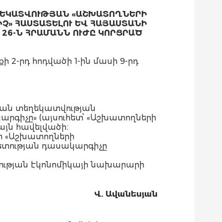
ՂԵԿԱՏՎՈՒԹՅԱՆ «ԱՇԽԱՏՈՂՆԵՐԻ
Չ» ՀԱՍՏԱՏԵԼՈՒ ԵՎ ՀԱՅԱՍՏԱՆԻ
 26-Ն ՀՐԱՄԱՆՆ ՈՒԺԸ ԿՈՐՑՐԱԾ
-րդ հոդվածի 1-ին մասի 9-րդ
ան տեղեկատվության
րգիչը» (այսուհետ՝ «Աշխատողների
յն հավելվածի։
-ի «Աշխատողների
ետության դասակարգիչը
ության էկոնոմիկայի նախարարի
Վ. Ավանեսյան