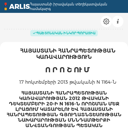
Հայաստանի իրավական տեղեկատվական
ARLIS
համակարգ
ՊԱՇՏՈՆԱԿԱՆ ԻՆԿՈՐՊՈՐԱՑԻԱ
ՀԱՅԱՍՏԱՆԻ ՀԱՆՐԱՊԵՏՈՒԹՅԱՆ
ԿԱՌԱՎԱՐՈՒԹՅՈՒՆ
Ո Ր Ո Շ ՈՒ Մ
17 հոկտեմբերի 2013 թվականի N 1164-Ն
ՀԱՅԱՍՏԱՆԻ ՀԱՆՐԱՊԵՏՈՒԹՅԱՆ
ԿԱՌԱՎԱՐՈՒԹՅԱՆ 2012 ԹՎԱԿԱՆԻ
ԴԵԿՏԵՄԲԵՐԻ 20-Ի N 1616-Ն ՈՐՈՇՄԱՆ ՄԵՋ
ԼՐԱՑՈՒՄ ԿԱՏԱՐԵԼՈՒ ԵՎ ՀԱՅԱՍՏԱՆԻ
ՀԱՆՐԱՊԵՏՈՒԹՅԱՆ ԳՅՈՒՂԱՏՆՏԵՍՈՒԹՅԱՆ
ՆԱԽԱՐԱՐՈՒԹՅԱՆ ՍՆՆԴԱՄԹԵՐՔԻ
ԱՆՎՏԱՆԳՈՒԹՅԱՆ ՊԵՏԱԿԱՆ