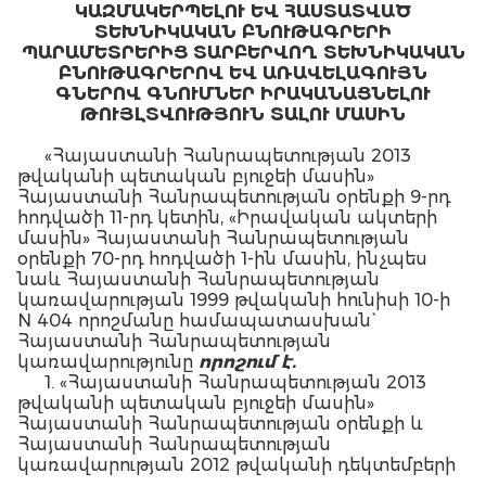
ԿԱԶՄԱԿԵՐՊԵԼՈՒ ԵՎ ՀԱՍՏԱՏՎԱԾ
ՏԵԽՆԻԿԱԿԱՆ ԲՆՈՒԹԱԳՐԵՐԻ
ՊԱՐԱՄԵՏՐԵՐԻՑ ՏԱՐԲԵՐՎՈՂ ՏԵԽՆԻԿԱԿԱՆ
ԲՆՈՒԹԱԳՐԵՐՈՎ ԵՎ ԱՌԱՎԵԼԱԳՈՒՅՆ
ԳՆԵՐՈՎ ԳՆՈՒՄՆԵՐ ԻՐԱԿԱՆԱՑՆԵԼՈՒ
ԹՈՒՅԼՏՎՈՒԹՅՈՒՆ ՏԱԼՈՒ ՄԱՍԻՆ
«Հայաստանի Հանրապետության 2013
թվականի պետական բյուջեի մասին»
Հայաստանի Հանրապետության օրենքի 9-րդ
հոդվածի 11-րդ կետին, «Իրավական ակտերի
մասին» Հայաստանի Հանրապետության
օրենքի 70-րդ հոդվածի 1-ին մասին, ինչպես
նաև Հայաստանի Հանրապետության
կառավարության 1999 թվականի հունիսի 10-ի
N 404 որոշմանը համապատասխան`
Հայաստանի Հանրապետության
կառավարությունը
ո
րո
շում է.
1. «Հայաստանի Հանրապետության 2013
թվականի պետական բյուջեի մասին»
Հայաստանի Հանրապետության օրենքի և
Հայաստանի Հանրապետության
կառավարության 2012 թվականի դեկտեմբերի
20-ի «Հայաստանի Հանրապետության 2013