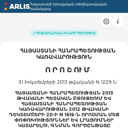
Հայաստանի իրավական տեղեկատվական
ARLIS
համակարգ
ՊԱՇՏՈՆԱԿԱՆ ԻՆԿՈՐՊՈՐԱՑԻԱ
ՀԱՅԱՍՏԱՆԻ ՀԱՆՐԱՊԵՏՈՒԹՅԱՆ
ԿԱՌԱՎԱՐՈՒԹՅՈՒՆ
Ո Ր Ո Շ ՈՒ Մ
31 հոկտեմբերի 2013 թվականի N 1229-Ն
ՀԱՅԱՍՏԱՆԻ ՀԱՆՐԱՊԵՏՈՒԹՅԱՆ 2013
ԹՎԱԿԱՆԻ ՊԵՏԱԿԱՆ ԲՅՈՒՋԵՈՒՄ ԵՎ
ՀԱՅԱՍՏԱՆԻ ՀԱՆՐԱՊԵՏՈՒԹՅԱՆ
ԿԱՌԱՎԱՐՈՒԹՅԱՆ 2012 ԹՎԱԿԱՆԻ
ԴԵԿՏԵՄԲԵՐԻ 20-Ի N 1616-Ն ՈՐՈՇՄԱՆ ՄԵՋ
ՓՈՓՈԽՈՒԹՅՈՒՆՆԵՐ ԵՎ ԼՐԱՑՈՒՄՆԵՐ
ԿԱՏԱՐԵԼՈՒ, ԳՆՄԱՆ ԳՈՐԾԸՆԹԱՑԸ