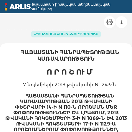
Հայաստանի իրավական տեղեկատվական
ARLIS
համակարգ
ՊԱՇՏՈՆԱԿԱՆ ԻՆԿՈՐՊՈՐԱՑԻԱ
ՀԱՅԱՍՏԱՆԻ ՀԱՆՐԱՊԵՏՈՒԹՅԱՆ
ԿԱՌԱՎԱՐՈՒԹՅՈՒՆ
Ո Ր Ո Շ ՈՒ Մ
7 նոյեմբերի 2013 թվականի N 1243-Ն
ՀԱՅԱՍՏԱՆԻ ՀԱՆՐԱՊԵՏՈՒԹՅԱՆ
ԿԱՌԱՎԱՐՈՒԹՅԱՆ 2013 ԹՎԱԿԱՆԻ
ՓԵՏՐՎԱՐԻ 14-Ի N 110-Ն ՈՐՈՇՄԱՆ ՄԵՋ
ՓՈՓՈԽՈՒԹՅՈՒՆՆԵՐ ԵՎ ԼՐԱՑՈՒՄ, 2013
ԹՎԱԿԱՆԻ ՀՈԿՏԵՄԲԵՐԻ 3-Ի N 1069-Ն ԵՎ 2013
ԹՎԱԿԱՆԻ ՀՈԿՏԵՄԲԵՐԻ 17-Ի N 1129-Ա
ՈՐՈՇՈՒՄՆԵՐՈՒՄ ՓՈՓՈԽՈՒԹՅՈՒՆՆԵՐ,