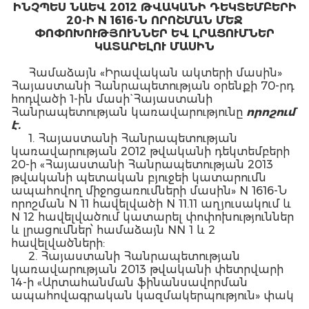
ԻՆՉՊԵՍ ՆԱԵՎ 2012 ԹՎԱԿԱՆԻ ԴԵԿՏԵՄԲԵՐԻ
20-Ի N 1616-Ն ՈՐՈՇՄԱՆ ՄԵՋ
ՓՈՓՈԽՈՒԹՅՈՒՆՆԵՐ ԵՎ ԼՐԱՑՈՒՄՆԵՐ
ԿԱՏԱՐԵԼՈՒ ՄԱՍԻՆ
Համաձայն «Իրավական ակտերի մասին»
Հայաստանի Հանրապետության օրենքի 70-րդ
հոդվածի 1-ին մասի` Հայաստանի
Հանրապետության կառավարությունը
որոշում
է.
1. Հայաստանի Հանրապետության
կառավարության 2012 թվականի դեկտեմբերի
20-ի «Հայաստանի Հանրապետության 2013
թվականի պետական բյուջեի կատարումն
ապահովող միջոցառումների մասին» N 1616-Ն
որոշման N 11 հավելվածի N 11.11 աղյուսակում և
N 12 հավելվածում կատարել փոփոխություններ
և լրացումներ՝ համաձայն NN 1 և 2
հավելվածների:
2. Հայաստանի Հանրապետության
կառավարության 2013 թվականի փետրվարի
14-ի «Արտահանման ֆինանսավորման
ապահովագրական կազմակերպություն» փակ
բաժնետիրական ընկերություն հիմնադրելու