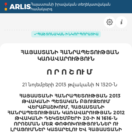
Հայաստանի իրավական տեղեկատվական
ARLIS
համակարգ
ՊԱՇՏՈՆԱԿԱՆ ԻՆԿՈՐՊՈՐԱՑԻԱ
ՀԱՅԱՍՏԱՆԻ ՀԱՆՐԱՊԵՏՈՒԹՅԱՆ
ԿԱՌԱՎԱՐՈՒԹՅՈՒՆ
Ո Ր Ո Շ ՈՒ Մ
21 նոյեմբերի 2013 թվականի N 1320-Ն
ՀԱՅԱՍՏԱՆԻ ՀԱՆՐԱՊԵՏՈՒԹՅԱՆ 2013
ԹՎԱԿԱՆԻ ՊԵՏԱԿԱՆ ԲՅՈՒՋԵՈՒՄ
ՎԵՐԱԲԱՇԽՈՒՄ, ՀԱՅԱՍՏԱՆԻ
ՀԱՆՐԱՊԵՏՈՒԹՅԱՆ ԿԱՌԱՎԱՐՈՒԹՅԱՆ 2012
ԹՎԱԿԱՆԻ ԴԵԿՏԵՄԲԵՐԻ 20-Ի N 1616-Ն
ՈՐՈՇՄԱՆ ՄԵՋ ՓՈՓՈԽՈՒԹՅՈՒՆՆԵՐ ՈՒ
ԼՐԱՑՈՒՄՆԵՐ ԿԱՏԱՐԵԼՈՒ ԵՎ ՀԱՅԱՍՏԱՆԻ