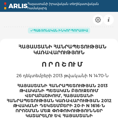
Հայաստանի իրավական տեղեկատվական
ARLIS
համակարգ
ՊԱՇՏՈՆԱԿԱՆ ԻՆԿՈՐՊՈՐԱՑԻԱ
ՀԱՅԱՍՏԱՆԻ ՀԱՆՐԱՊԵՏՈՒԹՅԱՆ
ԿԱՌԱՎԱՐՈՒԹՅՈՒՆ
Ո Ր Ո Շ ՈՒ Մ
26 դեկտեմբերի 2013 թվականի N 1470-Ն
ՀԱՅԱՍՏԱՆԻ ՀԱՆՐԱՊԵՏՈՒԹՅԱՆ 2013
ԹՎԱԿԱՆԻ ՊԵՏԱԿԱՆ ԲՅՈՒՋԵՈՒՄ
ՎԵՐԱԲԱՇԽՈՒՄ, ՀԱՅԱՍՏԱՆԻ
ՀԱՆՐԱՊԵՏՈՒԹՅԱՆ ԿԱՌԱՎԱՐՈՒԹՅԱՆ 2012
ԹՎԱԿԱՆԻ ԴԵԿՏԵՄԲԵՐԻ 20-Ի N 1616-Ն
ՈՐՈՇՄԱՆ ՄԵՋ ՓՈՓՈԽՈՒԹՅՈՒՆՆԵՐ
ԿԱՏԱՐԵԼՈՒ ԵՎ ՀԱՅԱՍՏԱՆԻ