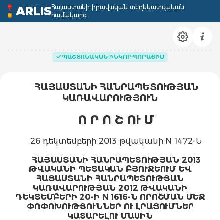
Հայաստանի իրավական տեղեկատվական
ARLIS
համակարգ
ՊԱՇՏՈՆԱԿԱՆ ԻՆԿՈՐՊՈՐԱՑԻԱ
ՀԱՅԱՍՏԱՆԻ ՀԱՆՐԱՊԵՏՈՒԹՅԱՆ
ԿԱՌԱՎԱՐՈՒԹՅՈՒՆ
Ո Ր Ո Շ ՈՒ Մ
26 դեկտեմբերի 2013 թվականի N 1472-Ն
ՀԱՅԱՍՏԱՆԻ ՀԱՆՐԱՊԵՏՈՒԹՅԱՆ 2013
ԹՎԱԿԱՆԻ ՊԵՏԱԿԱՆ ԲՅՈՒՋԵՈՒՄ ԵՎ
ՀԱՅԱՍՏԱՆԻ ՀԱՆՐԱՊԵՏՈՒԹՅԱՆ
ԿԱՌԱՎԱՐՈՒԹՅԱՆ 2012 ԹՎԱԿԱՆԻ
ԴԵԿՏԵՄԲԵՐԻ 20-Ի N 1616-Ն ՈՐՈՇՄԱՆ ՄԵՋ
ՓՈՓՈԽՈՒԹՅՈՒՆՆԵՐ ՈՒ ԼՐԱՑՈՒՄՆԵՐ
ԿԱՏԱՐԵԼՈՒ ՄԱՍԻՆ