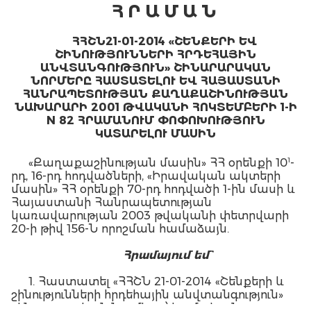
Հ Ր Ա Մ Ա Ն
ՀՀՇՆ21-01-2014 «ՇԵՆՔԵՐԻ ԵՎ
ՇԻՆՈՒԹՅՈՒՆՆԵՐԻ ՀՐԴԵՀԱՅԻՆ
ԱՆՎՏԱՆԳՈՒԹՅՈՒՆ» ՇԻՆԱՐԱՐԱԿԱՆ
ՆՈՐՄԵՐԸ ՀԱՍՏԱՏԵԼՈՒ ԵՎ ՀԱՅԱՍՏԱՆԻ
ՀԱՆՐԱՊԵՏՈՒԹՅԱՆ ՔԱՂԱՔԱՇԻՆՈՒԹՅԱՆ
ՆԱԽԱՐԱՐԻ 2001 ԹՎԱԿԱՆԻ ՀՈԿՏԵՄԲԵՐԻ 1-Ի
N 82 ՀՐԱՄԱՆՈՒՄ ՓՈՓՈԽՈՒԹՅՈՒՆ
ԿԱՏԱՐԵԼՈՒ ՄԱՍԻՆ
1
«Քաղաքաշինության մասին» ՀՀ օրենքի 10
-
րդ, 16-րդ հոդվածների, «Իրավական ակտերի
մասին» ՀՀ օրենքի 70-րդ հոդվածի 1-ին մասի և
Հայաստանի Հանրապետության
կառավարության 2003 թվականի փետրվարի
20-ի թիվ 156-Ն որոշման համաձայն.
Հրամայում եմ`
1. Հաստատել «ՀՀՇՆ 21-01-2014 «Շենքերի և
շինությունների հրդեհային անվտանգություն»
շինարարական նորմերը»՝ համաձայն