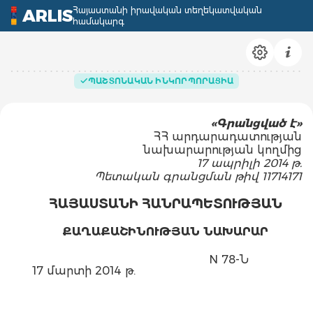
Հայաստանի իրավական տեղեկատվական
ARLIS
համակարգ
ՊԱՇՏՈՆԱԿԱՆ ԻՆԿՈՐՊՈՐԱՑԻԱ
«
Գ
րանց
ված է»
ՀՀ արդարադատության
նախարարության կողմից
17 ապրիլի 2014 թ.
Պետական գրանցման թիվ 11714171
ՀԱՅԱՍՏԱՆԻ ՀԱՆՐԱՊԵՏՈՒԹՅԱՆ
ՔԱՂԱՔԱՇԻՆՈՒԹՅԱՆ ՆԱԽԱՐԱՐ
N 78-Ն
17 մարտի 2014 թ.