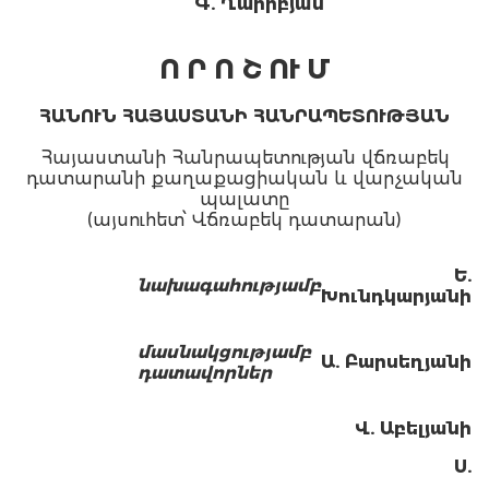
Գ. Ղարիբյան
Ո Ր Ո Շ ՈՒ Մ
ՀԱՆՈՒՆ ՀԱՅԱՍՏԱՆԻ ՀԱՆՐԱՊԵՏՈՒԹՅԱՆ
Հայաստանի Հանրապետության վճռաբեկ
դատարանի քաղաքացիական և վարչական
պալատը
(այսուհետ՝ Վճռաբեկ դատարան)
Ե.
նախագահությամբ
Խունդկարյանի
մասնակցությամբ
Ա.
Բ
արսեղյանի
դատավորներ
Վ. Ա
բելյանի
Ս.
Անտոնյանի