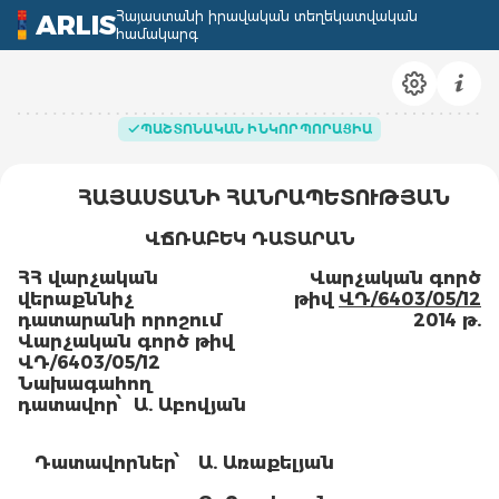
Հայաստանի իրավական տեղեկատվական
ARLIS
համակարգ
ՊԱՇՏՈՆԱԿԱՆ ԻՆԿՈՐՊՈՐԱՑԻԱ
ՀԱՅԱՍՏԱՆԻ ՀԱՆՐԱՊԵՏՈՒԹՅԱՆ
ՎՃՌԱԲԵԿ ԴԱՏԱՐԱՆ
ՀՀ վարչական
Վարչական գործ
վերաքննիչ
թիվ
ՎԴ/6403/05/12
դատարանի որոշում
2014 թ.
Վարչական գործ թիվ
ՎԴ/6403/05/12
Նախագահող
դատավոր՝ Ա. Աբովյան
Դատավորներ՝
Ա. Առաքելյան