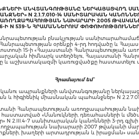
ԱՆՔՆԵՐԻ ԱՆՎՏԱՆԳՈՒԹՅԱՆԸ ՆԵՐԿԱՅԱՑՎՈՂ ՍԱ
ՋՆԵՐ» N 2.1.7.010-14 ՍԱՆԻՏԱՐԱԿԱՆ ԿԱՆՈՆՆԵ
ՌՈՂՋԱՊԱՀՈՒԹՅԱՆ ՆԱԽԱՐԱՐԻ 2005 ԹՎԱԿԱՆԻ ԴԵԿ
6-Ի N 539-Ն ՀՐԱՄԱՆՆԵՐՈՒՄ ՓՈՓՈԽՈՒԹՅՈՒՆՆԵՐ
 Հանրապետության բնակչության սանիտարահամ
անրապետության օրենքի 4-րդ հոդվածը և Հայ
գոստոսի 15-ի «Հայաստանի Հանրապետության ա
ական հիմնարկ ստեղծելու, Հայաստանի Հանր
ը և աշխատակազմի կառուցվածքը հաստատելու մաս
Հրամայում եմ`
կանու ապրանքների անվտանգությանը ներկայա
հիգիենիկ միասնական պահանջներ» N 2.2.7.01
յաստանի Հանրապետության առողջապահության ն
նով հաստատված «Մանուկների, դեռահասների և մ
.III.4-7 սանիտարական կանոնների 3-րդ գլխի 3.2, 3.3
ղջապահության նախարարի 2007 թվականի մարտի
երի, խաղերի արտադրության և իրացման» սան