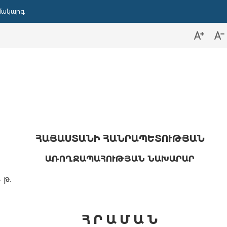
մակարգ
ՀԱՅԱՍՏԱՆԻ ՀԱՆՐԱՊԵՏՈՒԹՅԱՆ
ԱՌՈՂՋԱՊԱՀՈՒԹՅԱՆ ՆԱԽԱՐԱՐ
 թ.
Հ Ր Ա Մ Ա Ն