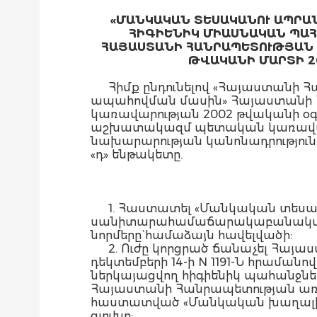
«ՄԱՆԿԱԿԱՆ ՏԵՍԱԿԱՆՈՒ ԱՊՐ
ՀԻԳԻԵՆԻԿ ՄԻԱՍՆԱԿԱՆ ՊԱՀԱՆ
ՀԱՅԱՍՏԱՆԻ ՀԱՆՐԱՊԵՏՈՒԹՅԱՆ Ա
ԹՎԱԿԱՆԻ ՄԱՐՏԻ 2
Հիմք ընդունելով «Հայաստանի
ապահովման մասին» Հայաստանի Հ
կառավարության 2002 թվականի օ
աշխատակազմ պետական կառավարչ
նախարարության կանոնադրություն
«դ» ենթակետը.
1. Հաստատել «Մանկական տեսա
սանիտարահամաճարակաբանական և 
նորմերը` համաձայն հավելվածի:
2. Ուժը կորցրած ճանաչել Հա
դեկտեմբերի 14-ի N 1191-Ն հրամա
ներկայացվող հիգիենիկ պահանջներ» N 2
Հայաստանի Հանրապետության առո
հաստատված «Մանկական խաղալիքն
գլուխը: