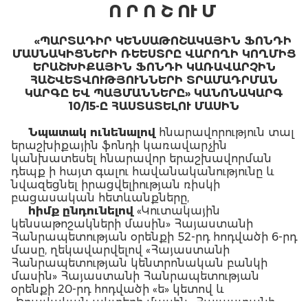
Ո Ր Ո Շ ՈՒ Մ
«ՊԱՐՏԱԴԻՐ ԿԵՆՍԱԹՈՇԱԿԱՅԻՆ ՖՈՆԴԻ
ՄԱՍՆԱԿԻՑՆԵՐԻ ՌԵԵՍՏՐԸ ՎԱՐՈՂԻ ԿՈՂՄԻՑ
ԵՐԱՇԽԻՔԱՅԻՆ ՖՈՆԴԻ ԿԱՌԱՎԱՐՉԻՆ
ՀԱՇՎԵՏՎՈՒԹՅՈՒՆՆԵՐԻ ՏՐԱՄԱԴՐՄԱՆ
ԿԱՐԳԸ ԵՎ ՊԱՅՄԱՆՆԵՐԸ» ԿԱՆՈՆԱԿԱՐԳ
10/15-Ը ՀԱՍՏԱՏԵԼՈՒ ՄԱՍԻՆ
Նպատակ ունենալով
հնարավորություն տալ
երաշխիքային ֆոնդի կառավարչին
կանխատեսել հնարավոր երաշխավորման
դեպք ի հայտ գալու հավանականությունը և
նվազեցնել իրացվելիության ռիսկի
բացասական հետևանքները,
հիմք ընդունելով
«Կուտակային
կենսաթոշակների մասին» Հայաստանի
Հանրապետության օրենքի 52-րդ հոդվածի 6-րդ
մասը, ղեկավարվելով «Հայաստանի
Հանրապետության կենտրոնական բանկի
մասին» Հայաստանի Հանրապետության
օրենքի 20-րդ հոդվածի «ե» կետով և
«Իրավական ակտերի մասին» Հայաստանի