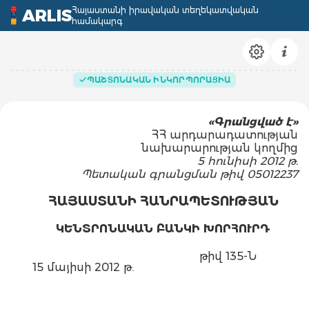
Հայաստանի իրավական տեղեկատվական
ARLIS
համակարգ
ՊԱՇՏՈՆԱԿԱՆ ԻՆԿՈՐՊՈՐԱՑԻԱ
«Գրանցված է»
ՀՀ արդարադատության
նախարարության կողմից
5 հունիսի 2012 թ.
Պետական գրանցման թիվ 05012237
ՀԱՅԱՍՏԱՆԻ ՀԱՆՐԱՊԵՏՈՒԹՅԱՆ
ԿԵՆՏՐՈՆԱԿԱՆ ԲԱՆԿԻ ԽՈՐՀՈՒՐԴ
թիվ 135-Ն
15 մայիսի 2012 թ.