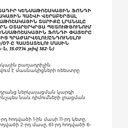
ՐՏԱԴԻՐ ԿԵՆՍԱԹՈՇԱԿԱՅԻՆ ՖՈՆԴԻ
ԱԿԱՅԻՆ ՀԱՇՎԻ ՎԵՐԱԲԵՐՅԱԼ
ՍԱԹՈՇԱԿԱՅԻՆ ՏԱՐԻՔԸ ԼՐԱՆԱԼԸ
ԵՐՆ ՕՏԱՐԵՐԿՐՅԱ ՊԵՏՈՒԹՅՈՒՆՈՒՄ
ԿԵՆՍԱԹՈՇԱԿԱՅԻՆ ՖՈՆԴԻ ՓԱՅԵՐԸ
ԻՑ ՀՐԱԺԱՐՎԵԼՈՒ/ԸՆԴՈՒՆԵԼՈՒ
07-Ը ՀԱՍՏԱՏԵԼՈՒ ՄԱՍԻՆ
-Ն, 15.07.14 թիվ 182-Ն)
կային բաղադրիչին
ում է մասնակիցների ռեեստրը
 դրանց ներկայացման կարգի
նչպես նաև դիմումների լրացման
 հոդվածի 1-ին մասի 11-րդ կետը,
հոդվածի 2-րդ մասը, 61-րդ հոդվածի 6-