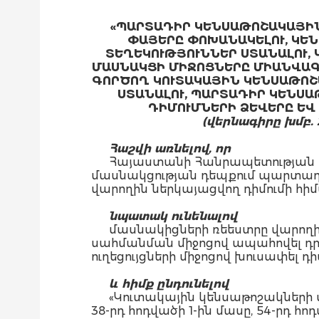
«
ՊԱՐՏԱԴԻՐ ԿԵՆՍԱԹՈՇԱԿԱՅԻՆ
ՓԱՅԵՐԸ ՓՈԽԱՆԱԿԵԼՈՒ, ԿԵ
ՏԵՂԵԿՈՒԹՅՈՒՆՆԵՐ ՍՏԱՆԱԼՈՒ,
ՄԱՍՆԱԿՑԻ ՄԻՋՈՑՆԵՐԸ ՄԻԱՆՎԱԳ 
ԳՈՐԾՈՂ ԿՈՒՏԱԿԱՅԻՆ ԿԵՆՍԱԹՈՇ
ՍՏԱՆԱԼՈՒ, ՊԱՐՏԱԴԻՐ ԿԵՆՍԱ
ԴԻՄՈՒՄՆԵՐԻ ՁԵՎԵՐԸ ԵՎ
(վերնագիրը խմբ. 20.
Հաշվի առնելով, որ
Հայաստանի Հանրապետության 
մասնակցության դեպքում պարտադի
վարողին ներկայացվող դիմումի հիմ
նպատակ ունենալով
մասնակիցների ռեեստրը վարողի
սահմանման միջոցով ապահովել դր
ուղեցույցների միջոցով խուսափել դ
և հիմք ընդունելով
«Կուտակային կենսաթոշակների մ
38-րդ հոդվածի 1-ին մասը, 54-րդ հոդ