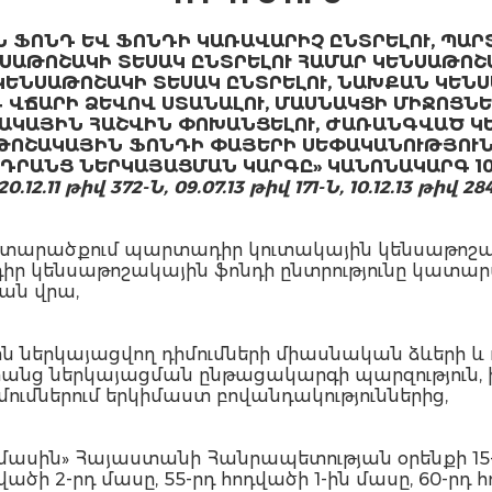
 ՖՈՆԴ ԵՎ ՖՈՆԴԻ ԿԱՌԱՎԱՐԻՉ ԸՆՏՐԵԼՈՒ, ՊԱ
ՆՍԱԹՈՇԱԿԻ ՏԵՍԱԿ ԸՆՏՐԵԼՈՒ ՀԱՄԱՐ ԿԵՆՍԱԹՈՇ
 ԿԵՆՍԱԹՈՇԱԿԻ ՏԵՍԱԿ ԸՆՏՐԵԼՈՒ, ՆԱԽՔԱՆ ԿԵՆ
ՎՃԱՐԻ ՁԵՎՈՎ ՍՏԱՆԱԼՈՒ, ՄԱՍՆԱԿՑԻ ՄԻՋՈՑՆ
ԱԿԱՅԻՆ ՀԱՇՎԻՆ ՓՈԽԱՆՑԵԼՈՒ, ԺԱՌԱՆԳՎԱԾ 
ԹՈՇԱԿԱՅԻՆ ՖՈՆԴԻ ՓԱՅԵՐԻ ՍԵՓԱԿԱՆՈՒԹՅՈՒՆ
 ԴՐԱՆՑ ՆԵՐԿԱՅԱՑՄԱՆ ԿԱՐԳԸ» ԿԱՆՈՆԱԿԱՐԳ 10/
12.11 թիվ 372-Ն, 09.07.13 թիվ 171-Ն, 10.12.13 թիվ 284
տարածքում պարտադիր կուտակային կենսաթոշա
ր կենսաթոշակային ֆոնդի ընտրությունը կատարվ
ան վրա,
ն ներկայացվող դիմումների միասնական ձևերի և
անց ներկայացման ընթացակարգի պարզություն, ի
իմումներում երկիմաստ բովանդակություններից,
ասին» Հայաստանի Հանրապետության օրենքի 15-րդ
վածի 2-րդ մասը, 55-րդ հոդվածի 1-ին մասը, 60-րդ 