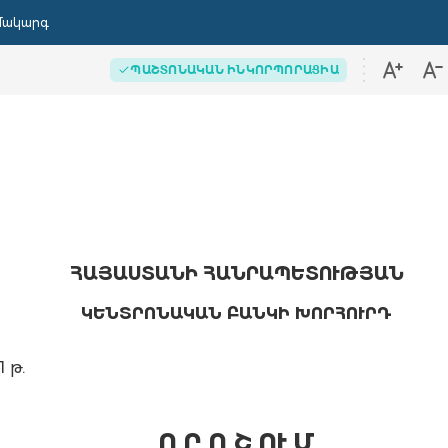
մակարգ
ՊԱՇՏՈՆԱԿԱՆ ԻՆԿՈՐՊՈՐԱՑԻԱ
ՀԱՅԱՍՏԱՆԻ ՀԱՆՐԱՊԵՏՈՒԹՅԱՆ
ԿԵՆՏՐՈՆԱԿԱՆ ԲԱՆԿԻ ԽՈՐՀՈՒՐԴ
1 թ.
Ո Ր Ո Շ ՈՒ Մ