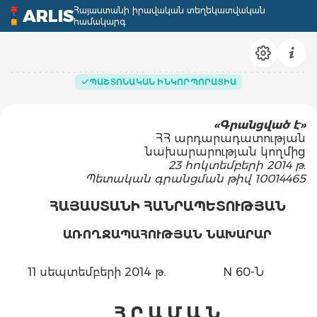
Հայաստանի իրավական տեղեկատվական
ARLIS
համակարգ
ՊԱՇՏՈՆԱԿԱՆ ԻՆԿՈՐՊՈՐԱՑԻԱ
«
Գ
րանց
ված է»
ՀՀ արդարադատության
նախարարության կողմից
23 հոկտեմբերի 2014 թ.
Պետական գրանցման թիվ 10014465
ՀԱՅԱՍՏԱՆԻ ՀԱՆՐԱՊԵՏՈՒԹՅԱՆ
ԱՌՈՂՋԱՊԱՀՈՒԹՅԱՆ ՆԱԽԱՐԱՐ
11 սեպտեմբերի 2014 թ.
N 60-Ն
Հ Ր Ա Մ Ա Ն