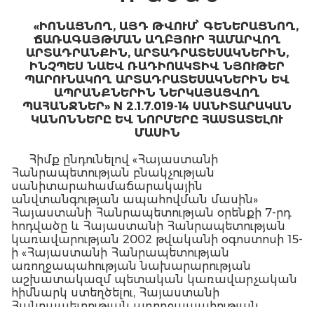
«ԻՈՆԱՑՆՈՂ, ԱՅԴ ԹՎՈՒՄ՝ ԳԵՆԵՐԱՑՆՈՂ,
ՃԱՌԱԳԱՅԹՄԱՆ ԱՂԲՅՈՒՐ ՀԱՄԱՐՎՈՂ
ԱՐՏԱԴՐԱՆՔԻՆ, ԱՐՏԱԴՐԱՏԵՍԱԿՆԵՐԻՆ,
ԻՆՉՊԵՍ ՆԱԵՎ ՌԱԴԻՈԱԿՏԻՎ ՆՅՈՒԹԵՐ
ՊԱՐՈՒՆԱԿՈՂ ԱՐՏԱԴՐԱՏԵՍԱԿՆԵՐԻՆ ԵՎ
ԱՊՐԱՆՔՆԵՐԻՆ ՆԵՐԿԱՅԱՑՎՈՂ
ՊԱՀԱՆՋՆԵՐ» N 2.1.7.019-14 ՍԱՆԻՏԱՐԱԿԱՆ
ԿԱՆՈՆՆԵՐԸ ԵՎ ՆՈՐՄԵՐԸ ՀԱՍՏԱՏԵԼՈՒ
ՄԱՍԻՆ
Հիմք ընդունելով «Հայաստանի
Հանրապետության բնակչության
սանիտարահամաճարակային
անվտանգության ապահովման մասին»
Հայաստանի Հանրապետության օրենքի 7-րդ
հոդվածը և Հայաստանի Հանրապետության
կառավարության 2002 թվականի օգոստոսի 15-
ի «Հայաստանի Հանրապետության
առողջապահության նախարարության
աշխատակազմ պետական կառավարչական
հիմնարկ ստեղծելու, Հայաստանի
Հանրապետության առողջապահության