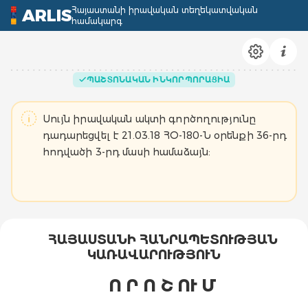
Հայաստանի իրավական տեղեկատվական
ARLIS
համակարգ
ՊԱՇՏՈՆԱԿԱՆ ԻՆԿՈՐՊՈՐԱՑԻԱ
Սույն իրավական ակտի գործողությունը
դադարեցվել է 21.03.18 ՀՕ-180-Ն օրենքի 36-րդ
հոդվածի 3-րդ մասի համաձայն:
ՀԱՅԱՍՏԱՆԻ ՀԱՆՐԱՊԵՏՈՒԹՅԱՆ
ԿԱՌԱՎԱՐՈՒԹՅՈՒՆ
Ո Ր Ո Շ ՈՒ Մ