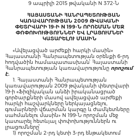
9 ապրիլի 2015 թվականի N 372-Ն
ՀԱՅԱՍՏԱՆԻ ՀԱՆՐԱՊԵՏՈՒԹՅԱՆ
ԿԱՌԱՎԱՐՈՒԹՅԱՆ 2009 ԹՎԱԿԱՆԻ
ՓԵՏՐՎԱՐԻ 19-Ի N 199-Ն ՈՐՈՇՄԱՆ ՄԵՋ
ՓՈՓՈԽՈՒԹՅՈՒՆՆԵՐ ԵՎ ԼՐԱՑՈՒՄՆԵՐ
ԿԱՏԱՐԵԼՈՒ ՄԱՍԻՆ
«Ավելացված արժեքի հարկի մասին»
Հայաստանի Հանրապետության օրենքի 6-րդ
հոդվածին համապատասխան՝ Հայաստանի
Հանրապետության կառավարությունը
որոշում
է.
1. Հայաստանի Հանրապետության
կառավարության 2009 թվականի փետրվարի
19-ի «Ֆիզիկական անձի իրականացրած
գործարքների մասով ավելացված արժեքի
հարկի հաշվարկները ներկայացնելու,
գումարների վճարման կարգը և ժամկետները
սահմանելու մասին» N 199-Ն որոշման մեջ
կատարել հետևյալ փոփոխություններն ու
լրացումները՝
1) որոշման 2-րդ կետի 3-րդ ենթակետում
«Հայաստանի Հանրապետության